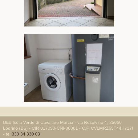
B&B Isola Verde di Cavallaro Marzia - via Resolvino 4, 25060
Lodrino (BS) - CIR 017090-CNI-00001 - C.F. CVLMRZ65T44H717I
- tel
339 34 330 03