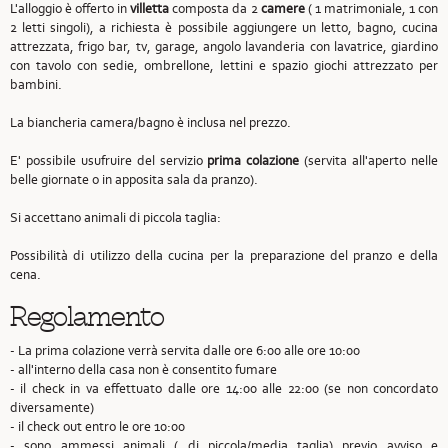
L'alloggio è offerto in
villetta
composta da 2
camere
( 1 matrimoniale, 1 con
2 letti singoli), a richiesta è possibile aggiungere un letto, bagno, cucina
attrezzata, frigo bar, tv, garage, angolo lavanderia con lavatrice, giardino
con tavolo con sedie, ombrellone, lettini e spazio giochi attrezzato per
bambini.
La biancheria camera/bagno è inclusa nel prezzo.
E' possibile usufruire del servizio
prima colazione
(servita all'aperto nelle
belle giornate o in apposita sala da pranzo).
Si accettano animali di piccola taglia:
Possibilità di utilizzo della cucina per la preparazione del pranzo e della
cena.
Regolamento
- La prima colazione verrà servita dalle ore 6:00 alle ore 10:00
- all'interno della casa non è consentito fumare
- il check in va effettuato dalle ore 14:00 alle 22:00 (se non concordato
diversamente)
- il check out entro le ore 10:00
- sono ammessi animali ( di piccola/media taglia) previo avviso e