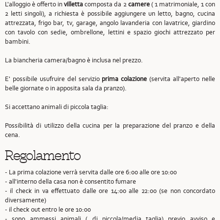
L'alloggio è offerto in
villetta
composta da 2
camere
( 1 matrimoniale, 1 con
2 letti singoli), a richiesta è possibile aggiungere un letto, bagno, cucina
attrezzata, frigo bar, tv, garage, angolo lavanderia con lavatrice, giardino
con tavolo con sedie, ombrellone, lettini e spazio giochi attrezzato per
bambini.
La biancheria camera/bagno è inclusa nel prezzo.
E' possibile usufruire del servizio
prima colazione
(servita all'aperto nelle
belle giornate o in apposita sala da pranzo).
Si accettano animali di piccola taglia:
Possibilità di utilizzo della cucina per la preparazione del pranzo e della
cena.
Regolamento
- La prima colazione verrà servita dalle ore 6:00 alle ore 10:00
- all'interno della casa non è consentito fumare
- il check in va effettuato dalle ore 14:00 alle 22:00 (se non concordato
diversamente)
- il check out entro le ore 10:00
- sono ammessi animali ( di piccola/media taglia) previo avviso e