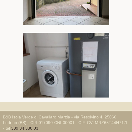
B&B Isola Verde di Cavallaro Marzia - via Resolvino 4, 25060
Lodrino (BS) - CIR 017090-CNI-00001 - C.F. CVLMRZ65T44H717I
- tel
339 34 330 03