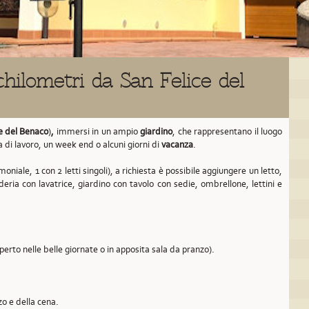
hilometri da San Felice del
e del Benaco
)
,
immersi in un ampio
giardino
, che rappresentano il luogo
a di lavoro, un week end o alcuni giorni di
vacanza
.
oniale, 1 con 2 letti singoli), a richiesta è possibile aggiungere un letto,
deria con lavatrice, giardino con tavolo con sedie, ombrellone, lettini e
aperto nelle belle giornate o in apposita sala da pranzo).
zo e della cena.