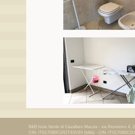
B&B Isola Verde di Cavallaro Marzia - via Resolvino 
CIN: IT017090C1R2T43V3V (b&b) - CIN: IT017090C2