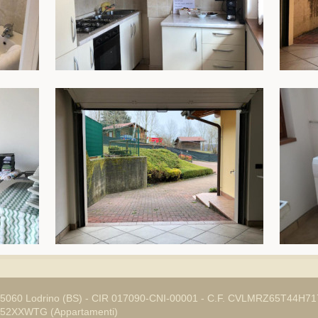
4, 25060 Lodrino (BS) - CIR 017090-CNI-00001 - C.F. CVLMRZ65T44H717
U52XXWTG (Appartamenti)