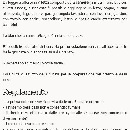
L'alloggio è offerto in
villetta
composta da 2
camere
( 1 matrimoniale, 1 con
2 letti singoli), a richiesta è possibile aggiungere un letto, bagno, cucina
attrezzata, frigo bar, tv, garage, angolo lavanderia con lavatrice, giardino
con tavolo con sedie, ombrellone, lettini e spazio giochi attrezzato per
bambini.
La biancheria camera/bagno è inclusa nel prezzo.
E' possibile usufruire del servizio
prima colazione
(servita all'aperto nelle
belle giornate o in apposita sala da pranzo).
Si accettano animali di piccola taglia:
Possibilità di utilizzo della cucina per la preparazione del pranzo e della
cena.
Regolamento
- La prima colazione verrà servita dalle ore 6:00 alle ore 10:00
- all'interno della casa non è consentito fumare
- il check in va effettuato dalle ore 14:00 alle 22:00 (se non concordato
diversamente)
- il check out entro le ore 10:00
- sono ammessi animali ( di piccola/media taglia) previo avviso e