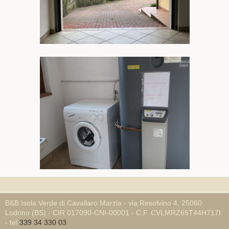
B&B Isola Verde di Cavallaro Marzia - via Resolvino 4, 25060
Lodrino (BS) - CIR 017090-CNI-00001 - C.F. CVLMRZ65T44H717I
- tel
339 34 330 03