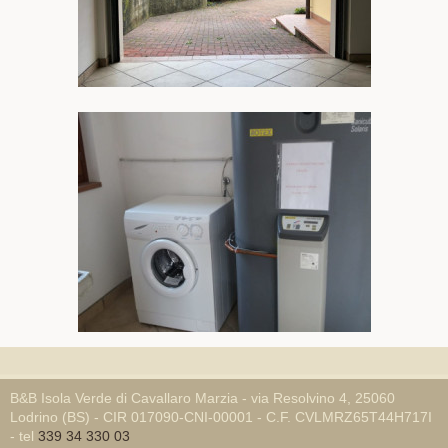
B&B Isola Verde di Cavallaro Marzia - via Resolvino 4, 25060
Lodrino (BS) - CIR 017090-CNI-00001 - C.F. CVLMRZ65T44H717I
- tel
339 34 330 03