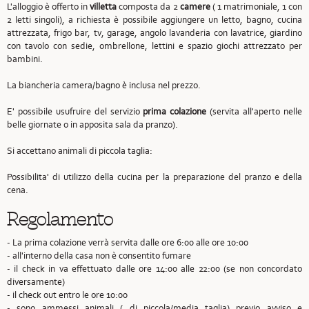
L'alloggio è offerto in
villetta
composta da 2
camere
( 1 matrimoniale, 1 con
2 letti singoli), a richiesta è possibile aggiungere un letto, bagno, cucina
attrezzata, frigo bar, tv, garage, angolo lavanderia con lavatrice, giardino
con tavolo con sedie, ombrellone, lettini e spazio giochi attrezzato per
bambini.
La biancheria camera/bagno è inclusa nel prezzo.
E' possibile usufruire del servizio
prima colazione
(servita all'aperto nelle
belle giornate o in apposita sala da pranzo).
Si accettano animali di piccola taglia:
Possibilita' di utilizzo della cucina per la preparazione del pranzo e della
cena.
Regolamento
- La prima colazione verrà servita dalle ore 6:00 alle ore 10:00
- all'interno della casa non è consentito fumare
- il check in va effettuato dalle ore 14:00 alle 22:00 (se non concordato
diversamente)
- il check out entro le ore 10:00
- sono ammessi animali ( di piccola/media taglia) previo avviso e