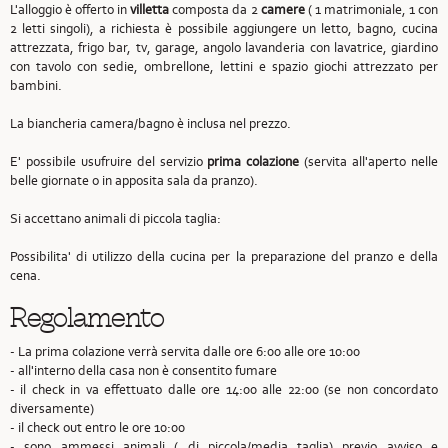
L'alloggio è offerto in
villetta
composta da 2
camere
( 1 matrimoniale, 1 con
2 letti singoli), a richiesta è possibile aggiungere un letto, bagno, cucina
attrezzata, frigo bar, tv, garage, angolo lavanderia con lavatrice, giardino
con tavolo con sedie, ombrellone, lettini e spazio giochi attrezzato per
bambini.
La biancheria camera/bagno è inclusa nel prezzo.
E' possibile usufruire del servizio
prima colazione
(servita all'aperto nelle
belle giornate o in apposita sala da pranzo).
Si accettano animali di piccola taglia:
Possibilita' di utilizzo della cucina per la preparazione del pranzo e della
cena.
Regolamento
- La prima colazione verrà servita dalle ore 6:00 alle ore 10:00
- all'interno della casa non è consentito fumare
- il check in va effettuato dalle ore 14:00 alle 22:00 (se non concordato
diversamente)
- il check out entro le ore 10:00
- sono ammessi animali ( di piccola/media taglia) previo avviso e