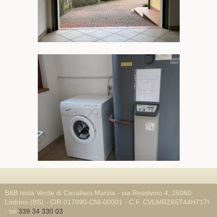
B&B Isola Verde di Cavallaro Marzia - via Resolvino 4, 25060
Lodrino (BS) - CIR 017090-CNI-00001 - C.F. CVLMRZ65T44H717I
- tel
339 34 330 03