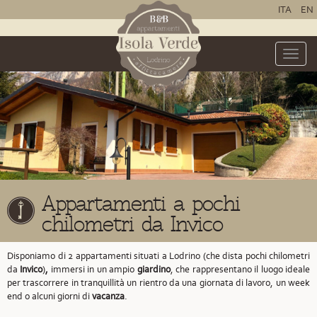
ITA
EN
Toggle
naviga
Appartamenti a pochi
chilometri da Invico
Disponiamo di 2 appartamenti situati a Lodrino
(che dista pochi chilometri
da
Invico
)
,
immersi in un ampio
giardino
, che rappresentano il luogo ideale
per trascorrere in tranquillità un rientro da una giornata di lavoro, un week
end o alcuni giorni di
vacanza
.