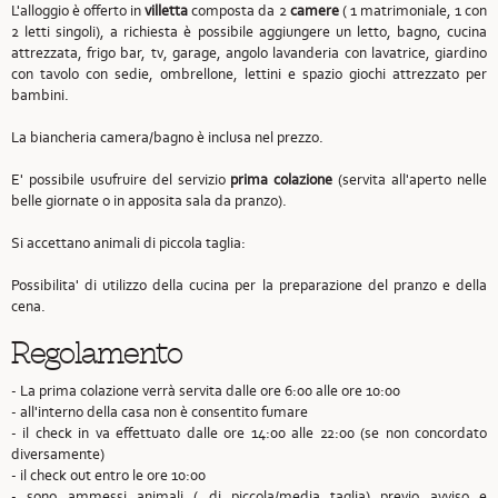
L'alloggio è offerto in
villetta
composta da 2
camere
( 1 matrimoniale, 1 con
2 letti singoli), a richiesta è possibile aggiungere un letto, bagno, cucina
attrezzata, frigo bar, tv, garage, angolo lavanderia con lavatrice, giardino
con tavolo con sedie, ombrellone, lettini e spazio giochi attrezzato per
bambini.
La biancheria camera/bagno è inclusa nel prezzo.
E' possibile usufruire del servizio
prima colazione
(servita all'aperto nelle
belle giornate o in apposita sala da pranzo).
Si accettano animali di piccola taglia:
Possibilita' di utilizzo della cucina per la preparazione del pranzo e della
cena.
Regolamento
- La prima colazione verrà servita dalle ore 6:00 alle ore 10:00
- all'interno della casa non è consentito fumare
- il check in va effettuato dalle ore 14:00 alle 22:00 (se non concordato
diversamente)
- il check out entro le ore 10:00
- sono ammessi animali ( di piccola/media taglia) previo avviso e