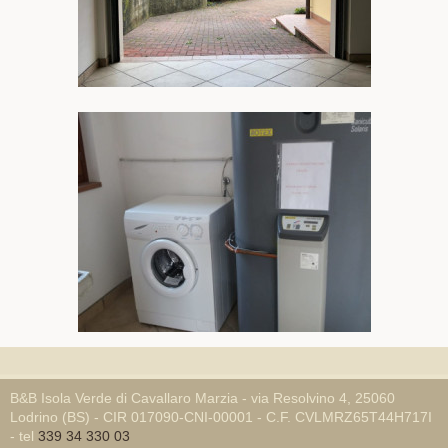
B&B Isola Verde di Cavallaro Marzia - via Resolvino 4, 25060
Lodrino (BS) - CIR 017090-CNI-00001 - C.F. CVLMRZ65T44H717I
- tel
339 34 330 03