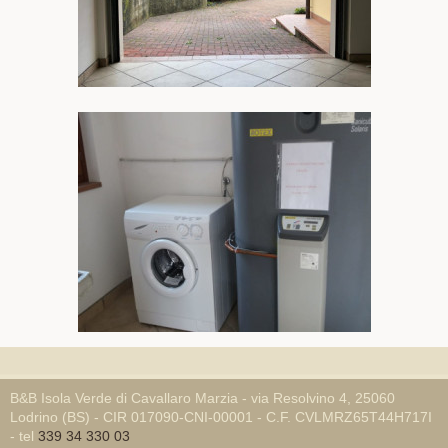
B&B Isola Verde di Cavallaro Marzia - via Resolvino 4, 25060
Lodrino (BS) - CIR 017090-CNI-00001 - C.F. CVLMRZ65T44H717I
- tel
339 34 330 03