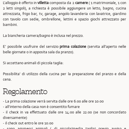
L'alloggio è offerto in
villetta
composta da 2
camere
( 1 matrimoniale, 1 con
2 letti singoli), a richiesta è possibile aggiungere un letto, bagno, cucina
attrezzata, frigo bar, tv, garage, angolo lavanderia con lavatrice, giardino
con tavolo con sedie, ombrellone, lettini e spazio giochi attrezzato per
bambini.
La biancheria camera/bagno è inclusa nel prezzo.
E' possibile usufruire del servizio
prima colazione
(servita all'aperto nelle
belle giornate o in apposita sala da pranzo).
Si accettano animali di piccola taglia:
Possibilita' di utilizzo della cucina per la preparazione del pranzo e della
cena.
Regolamento
- La prima colazione verrà servita dalle ore 6:00 alle ore 10:00
- all'interno della casa non è consentito fumare
- il check in va effettuato dalle ore 14:00 alle 22:00 (se non concordato
diversamente)
- il check out entro le ore 10:00
- sono ammessi animali ( di piccola/media taglia) previo avviso e