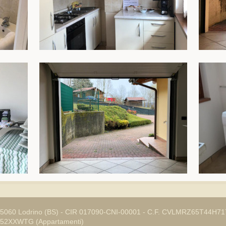
4, 25060 Lodrino (BS) - CIR 017090-CNI-00001 - C.F. CVLMRZ65T44H717
U52XXWTG (Appartamenti)