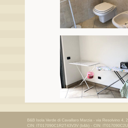
B&B Isola Verde di Cavallaro Marzia - via Resolvino 
CIN: IT017090C1R2T43V3V (b&b) - CIN: IT017090C2