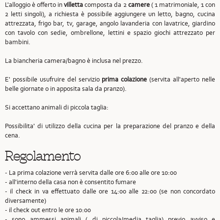
L'alloggio è offerto in
villetta
composta da 2
camere
( 1 matrimoniale, 1 con
2 letti singoli), a richiesta è possibile aggiungere un letto, bagno, cucina
attrezzata, frigo bar, tv, garage, angolo lavanderia con lavatrice, giardino
con tavolo con sedie, ombrellone, lettini e spazio giochi attrezzato per
bambini.
La biancheria camera/bagno è inclusa nel prezzo.
E' possibile usufruire del servizio
prima colazione
(servita all'aperto nelle
belle giornate o in apposita sala da pranzo).
Si accettano animali di piccola taglia:
Possibilita' di utilizzo della cucina per la preparazione del pranzo e della
cena.
Regolamento
- La prima colazione verrà servita dalle ore 6:00 alle ore 10:00
- all'interno della casa non è consentito fumare
- il check in va effettuato dalle ore 14:00 alle 22:00 (se non concordato
diversamente)
- il check out entro le ore 10:00
- sono ammessi animali ( di piccola/media taglia) previo avviso e