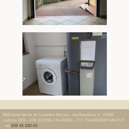
B&B Isola Verde di Cavallaro Marzia - via Resolvino 4, 25060
Lodrino (BS) - CIR 017090-CNI-00001 - C.F. CVLMRZ65T44H717I
- tel
339 34 330 03