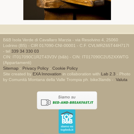
B&B Isola Verde di Cavallaro Marzia - via Resolvino 4, 25060
Lodrino (BS) - CIR 017090-CNI-00001 - C.F. CVLMRZ65T44H717I
- tel
339 34 330 03
CIN: IT017090C1R2T43V3V (b&b) - CIN: IT017090C2U52XXWTG
(Appartamenti)
Sitemap
-
Privacy Policy
-
Cookie Policy
Site created by
EXA Innovation
in collaboration with
Lab 2.3
- Photo
by Comunità Montana della Valle Trompia ph. bike3lands -
Valuta