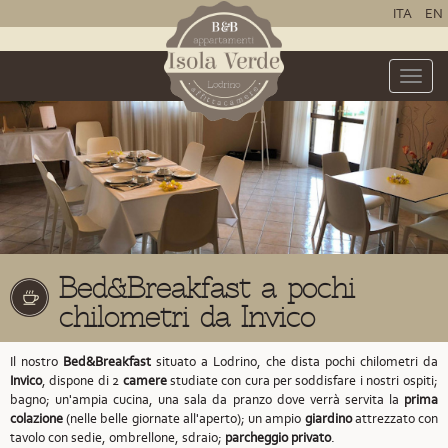
ITA
EN
Toggle
naviga
Bed&Breakfast a pochi
chilometri da Invico
Il nostro
Bed&Breakfast
situato a Lodrino,
che dista pochi chilometri da
Invico
,
dispone di 2
camere
studiate con cura per soddisfare i nostri ospiti;
bagno; un'ampia cucina, una sala da pranzo dove verrà servita la
prima
colazione
(nelle belle giornate all'aperto); un ampio
giardino
attrezzato con
tavolo con sedie, ombrellone, sdraio;
parcheggio privato
.