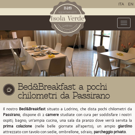
ITA
EN
Toggle
naviga
Bed&Breakfast a pochi
chilometri da Passirano
Il nostro
Bed&Breakfast
situato a Lodrino,
che dista pochi chilometri da
Passirano
,
dispone di 2
camere
studiate con cura per soddisfare i nostri
ospiti; bagno; un'ampia cucina, una sala da pranzo dove verrà servita la
prima colazione
(nelle belle giornate all'aperto); un ampio
giardino
attrezzato con tavolo con sedie, ombrellone, sdraio;
parcheggio privato
.