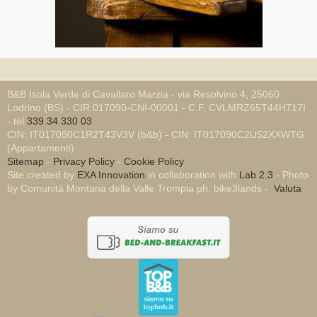
B&B Isola Verde di Cavallaro Marzia - via Resolvino 4, 25060
Lodrino (BS) - CIR 017090-CNI-00001 - C.F. CVLMRZ65T44H717I
- tel
339 34 330 03
CIN: IT017090C1R2T43V3V (b&b) - CIN: IT017090C2U52XXWTG
(Appartamenti)
Sitemap
-
Privacy Policy
-
Cookie Policy
Site created by
EXA Innovation
in collaboration with
Lab 2.3
- Photo
by Comunità Montana della Valle Trompia ph. bike3lands -
Valuta