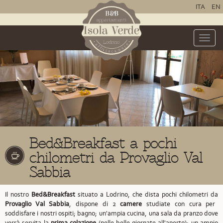
ITA
EN
Toggle
naviga
Bed&Breakfast a pochi
chilometri da Provaglio Val
Sabbia
Il nostro
Bed&Breakfast
situato a Lodrino,
che dista pochi chilometri da
Provaglio Val Sabbia
,
dispone di 2
camere
studiate con cura per
soddisfare i nostri ospiti; bagno; un'ampia cucina, una sala da pranzo dove
verrà servita la
prima colazione
(nelle belle giornate all'aperto); un ampio