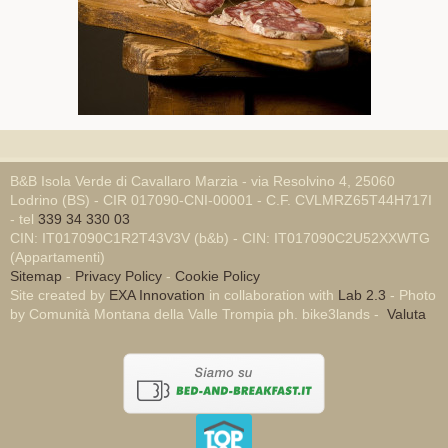
B&B Isola Verde di Cavallaro Marzia - via Resolvino 4, 25060
Lodrino (BS) - CIR 017090-CNI-00001 - C.F. CVLMRZ65T44H717I
- tel
339 34 330 03
CIN: IT017090C1R2T43V3V (b&b) - CIN: IT017090C2U52XXWTG
(Appartamenti)
Sitemap
-
Privacy Policy
-
Cookie Policy
Site created by
EXA Innovation
in collaboration with
Lab 2.3
- Photo
by Comunità Montana della Valle Trompia ph. bike3lands -
Valuta