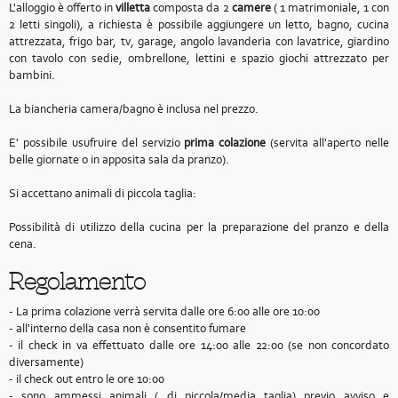
L'alloggio è offerto in
villetta
composta da 2
camere
( 1 matrimoniale, 1 con
2 letti singoli), a richiesta è possibile aggiungere un letto, bagno, cucina
attrezzata, frigo bar, tv, garage, angolo lavanderia con lavatrice, giardino
con tavolo con sedie, ombrellone, lettini e spazio giochi attrezzato per
bambini.
La biancheria camera/bagno è inclusa nel prezzo.
E' possibile usufruire del servizio
prima colazione
(servita all'aperto nelle
belle giornate o in apposita sala da pranzo).
Si accettano animali di piccola taglia:
Possibilità di utilizzo della cucina per la preparazione del pranzo e della
cena.
Regolamento
- La prima colazione verrà servita dalle ore 6:00 alle ore 10:00
- all'interno della casa non è consentito fumare
- il check in va effettuato dalle ore 14:00 alle 22:00 (se non concordato
diversamente)
- il check out entro le ore 10:00
- sono ammessi animali ( di piccola/media taglia) previo avviso e