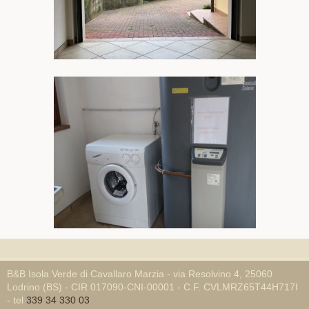
B&B Isola Verde di Cavallaro Marzia - via Resolvino 4, 25060
Lodrino (BS) - CIR 017090-CNI-00001 - C.F. CVLMRZ65T44H717I
- tel
339 34 330 03