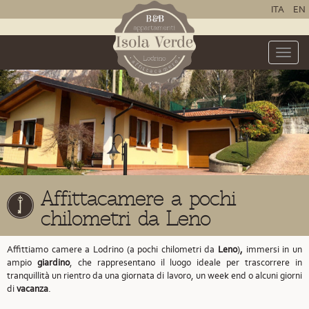
ITA
EN
Toggle
naviga
Affittacamere a pochi
chilometri da Leno
Affittiamo camere a Lodrino (a pochi chilometri da
Leno
)
,
immersi in un
ampio
giardino
, che rappresentano il luogo ideale per trascorrere in
tranquillità un rientro da una giornata di lavoro, un week end o alcuni giorni
di
vacanza
.