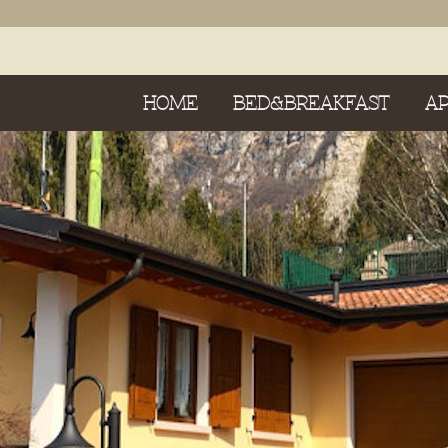
HOME
BED&BREAKFAST
A