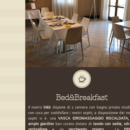
Bed&Breakfast
Il nostro
b&b
dispone di 1 camera con bagno privato studi
con cura per soddisfare i nostri ospiti; a disposizione dei no
ospiti vi è: una
VASCA IDROMASSAGGIO RISCALDATA,
ampio giardino
ben curato dotato di
tavolo con sedie, sdr
ombrellone
e un
parcheggio privato.
La
PR