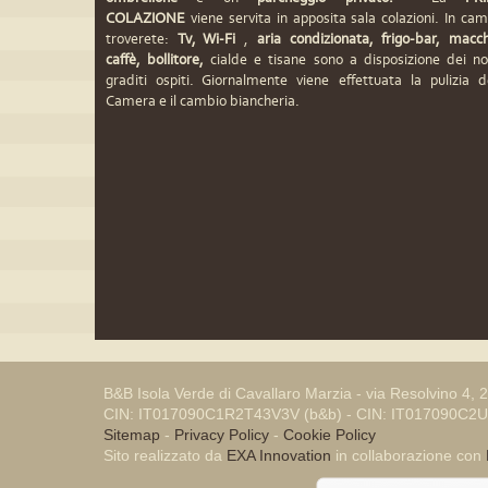
COLAZIONE
viene servita in apposita sala colazioni. In ca
troverete:
Tv, Wi-Fi
,
aria condizionata,
frigo-bar, macc
caffè, bollitore,
cialde e tisane sono a disposizione dei no
graditi ospiti. Giornalmente viene effettuata la pulizia d
Camera e il cambio biancheria.
B&B Isola Verde di Cavallaro Marzia - via Resolvino 
CIN: IT017090C1R2T43V3V (b&b) - CIN: IT017090C2
Sitemap
-
Privacy Policy
-
Cookie Policy
Sito realizzato da
EXA Innovation
in collaborazione con