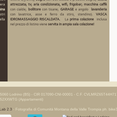
mera
attrezzata; tv; aria condizionata, wifi; frigobar; macchina caffè
hina
con cialde;
bollitore
con tisane;
GARAGE
e angolo
lavanderia
stri
con lavatrice, asse e ferro da stiro, stendino).
VASCA
ella
IDROMASSAGGIO RISCALDATA.
La
prima colazione
inclusa
nel prezzo di listino viene
servita in ampia sala colazione!
4, 25060 Lodrino (BS) - CIR 017090-CNI-00001 - C.F. CVLMRZ65T44H717
U52XXWTG (Appartamenti)
Lab 2.3
- Fotografia di Comunità Montana della Valle Trompia ph. bike