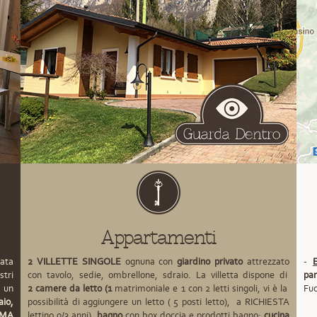
Appartamenti
ata
2
VILLETTE
SINGOLE
ognuna con
giardino privato
attrezzato
-
E
stri
con tavolo, sedie, ombrellone, sdraio. La villetta dispone di
par
un
2
camere da letto (1
matrimoniale e 1 con 2 letti singoli, vi è la
Fuc
aio,
possibilità di aggiungere un letto ( 5 posti letto), a RICHIESTA
IMA
lettino 0/3 anni),
bagno
con box doccia e prodotti bagno;
cucina