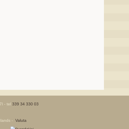
I - tel
339 34 330 03
3lands -
Valuta