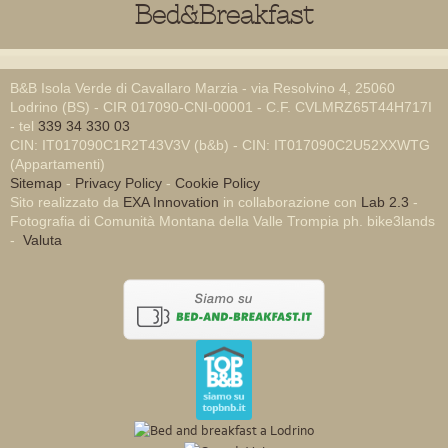
Bed&Breakfast
B&B Isola Verde di Cavallaro Marzia - via Resolvino 4, 25060
Lodrino (BS) - CIR 017090-CNI-00001 - C.F. CVLMRZ65T44H717I
- tel
339 34 330 03
CIN: IT017090C1R2T43V3V (b&b) - CIN: IT017090C2U52XXWTG
(Appartamenti)
Sitemap
-
Privacy Policy
-
Cookie Policy
Sito realizzato da
EXA Innovation
in collaborazione con
Lab 2.3
-
Fotografia di Comunità Montana della Valle Trompia ph. bike3lands
-
Valuta