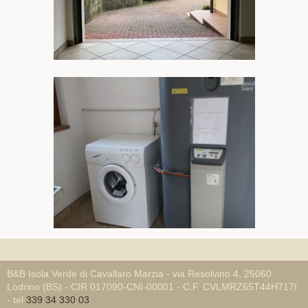
B&B Isola Verde di Cavallaro Marzia - via Resolvino 4, 25060
Lodrino (BS) - CIR 017090-CNI-00001 - C.F. CVLMRZ65T44H717I
- tel
339 34 330 03