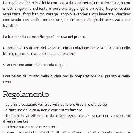
L'alloggio è offerto in
villetta
composta da 2
camere
( 1 matrimoniale, 1 con
2 letti singoli), a richiesta è possibile aggiungere un letto, bagno, cucina
attrezzata, frigo bar, tv, garage, angolo lavanderia con lavatrice, giardino
con tavolo con sedie, ombrellone, lettini e spazio giochi attrezzato per
bambini.
La biancheria camera/bagno è inclusa nel prezzo.
E' possibile usufruire del servizio
prima colazione
(servita all'aperto nelle
belle giornate o in apposita sala da pranzo).
Si accettano animali di piccola taglia:
Possibilita' di utilizzo della cucina per la preparazione del pranzo e della
cena.
Regolamento
- La prima colazione verrà servita dalle ore 6:00 alle ore 10:00
- all'interno della casa non è consentito fumare
- il check in va effettuato dalle ore 14:00 alle 22:00 (se non concordato
diversamente)
- il check out entro le ore 10:00
- sono ammessi animali ( di piccola/media taglia) previo avviso e