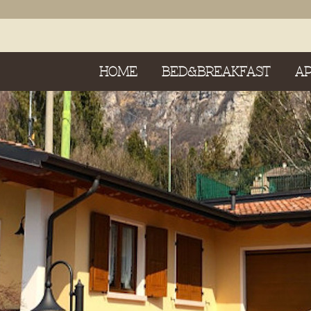
HOME
BED&BREAKFAST
A