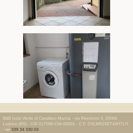
B&B Isola Verde di Cavallaro Marzia - via Resolvino 4, 25060
Lodrino (BS) - CIR 017090-CNI-00001 - C.F. CVLMRZ65T44H717I
- tel
339 34 330 03