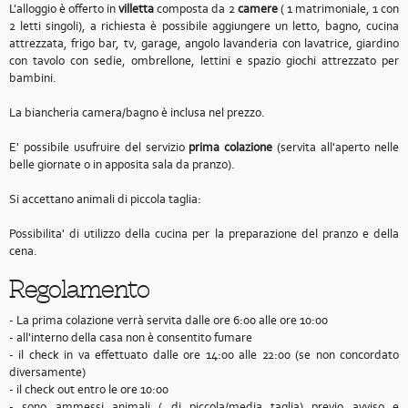
L'alloggio è offerto in
villetta
composta da 2
camere
( 1 matrimoniale, 1 con
2 letti singoli), a richiesta è possibile aggiungere un letto, bagno, cucina
attrezzata, frigo bar, tv, garage, angolo lavanderia con lavatrice, giardino
con tavolo con sedie, ombrellone, lettini e spazio giochi attrezzato per
bambini.
La biancheria camera/bagno è inclusa nel prezzo.
E' possibile usufruire del servizio
prima colazione
(servita all'aperto nelle
belle giornate o in apposita sala da pranzo).
Si accettano animali di piccola taglia:
Possibilita' di utilizzo della cucina per la preparazione del pranzo e della
cena.
Regolamento
- La prima colazione verrà servita dalle ore 6:00 alle ore 10:00
- all'interno della casa non è consentito fumare
- il check in va effettuato dalle ore 14:00 alle 22:00 (se non concordato
diversamente)
- il check out entro le ore 10:00
- sono ammessi animali ( di piccola/media taglia) previo avviso e