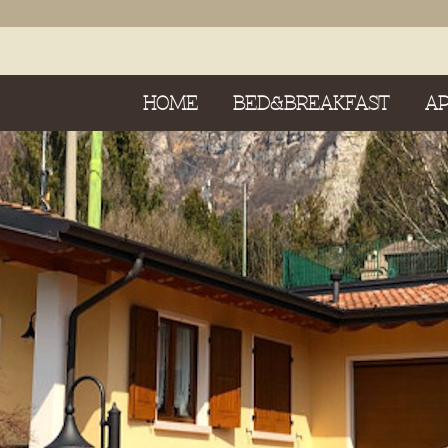
HOME
BED&BREAKFAST
A