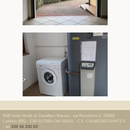
B&B Isola Verde di Cavallaro Marzia - via Resolvino 4, 25060
Lodrino (BS) - CIR 017090-CNI-00001 - C.F. CVLMRZ65T44H717I
- tel
339 34 330 03