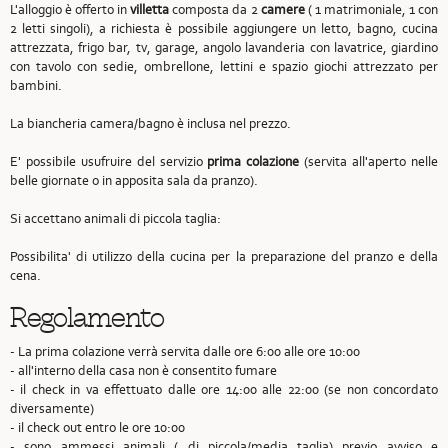
L'alloggio è offerto in
villetta
composta da 2
camere
( 1 matrimoniale, 1 con
2 letti singoli), a richiesta è possibile aggiungere un letto, bagno, cucina
attrezzata, frigo bar, tv, garage, angolo lavanderia con lavatrice, giardino
con tavolo con sedie, ombrellone, lettini e spazio giochi attrezzato per
bambini.
La biancheria camera/bagno è inclusa nel prezzo.
E' possibile usufruire del servizio
prima colazione
(servita all'aperto nelle
belle giornate o in apposita sala da pranzo).
Si accettano animali di piccola taglia:
Possibilita' di utilizzo della cucina per la preparazione del pranzo e della
cena.
Regolamento
- La prima colazione verrà servita dalle ore 6:00 alle ore 10:00
- all'interno della casa non è consentito fumare
- il check in va effettuato dalle ore 14:00 alle 22:00 (se non concordato
diversamente)
- il check out entro le ore 10:00
- sono ammessi animali ( di piccola/media taglia) previo avviso e