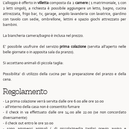
L'alloggio è offerto in
villetta
composta da 2
camere
( 1 matrimoniale, 1 con
2 letti singoli), a richiesta è possibile aggiungere un letto, bagno, cucina
attrezzata, frigo bar, tv, garage, angolo lavanderia con lavatrice, giardino
con tavolo con sedie, ombrellone, lettini e spazio giochi attrezzato per
bambini.
La biancheria camera/bagno è inclusa nel prezzo.
E' possibile usufruire del servizio
prima colazione
(servita all'aperto nelle
belle giornate o in apposita sala da pranzo).
Si accettano animali di piccola taglia:
Possibilita' di utilizzo della cucina per la preparazione del pranzo e della
cena.
Regolamento
- La prima colazione verrà servita dalle ore 6:00 alle ore 10:00
- all'interno della casa non è consentito fumare
- il check in va effettuato dalle ore 14:00 alle 22:00 (se non concordato
diversamente)
- il check out entro le ore 10:00
- sono ammessi animali ( di piccola/media taglia) previo avviso e