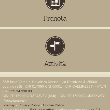
Prenota
Attività
B&B Isola Verde di Cavallaro Marzia - via Resolvino 4, 25060
Lodrino (BS) - CIR 017090-CNI-00001 - C.F. CVLMRZ65T44H717I
- tel
339 34 330 03
CIN: IT017090C1R2T43V3V (b&b) - CIN: IT017090C2U52XXWTG
(Appartamenti)
Sitemap
-
Privacy Policy
-
Cookie Policy
Sito realizzato da
EXA Innovation
in collaborazione con
Lab 2.3
-