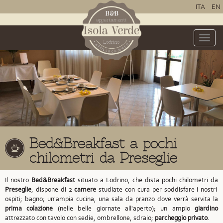
ITA
EN
Toggle
naviga
Bed&Breakfast a pochi
chilometri da Preseglie
Il nostro
Bed&Breakfast
situato a Lodrino,
che dista pochi chilometri da
Preseglie
,
dispone di 2
camere
studiate con cura per soddisfare i nostri
ospiti; bagno; un'ampia cucina, una sala da pranzo dove verrà servita la
prima colazione
(nelle belle giornate all'aperto); un ampio
giardino
attrezzato con tavolo con sedie, ombrellone, sdraio;
parcheggio privato
.