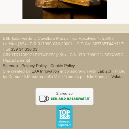
B&B Isola Verde di Cavallaro Marzia - via Resolvino 4, 25060
Lodrino (BS) - CIR 017090-CNI-00001 - C.F. CVLMRZ65T44H717I
- tel
339 34 330 03
CIN: IT017090C1R2T43V3V (b&b) - CIN: IT017090C2U52XXWTG
(Appartamenti)
Sitemap
-
Privacy Policy
-
Cookie Policy
Site created by
EXA Innovation
in collaboration with
Lab 2.3
- Photo
by Comunità Montana della Valle Trompia ph. bike3lands -
Valuta