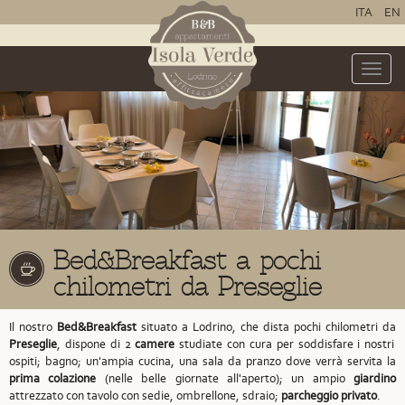
ITA
EN
Toggle
naviga
Bed&Breakfast a pochi
chilometri da Preseglie
Il nostro
Bed&Breakfast
situato a Lodrino,
che dista pochi chilometri da
Preseglie
,
dispone di 2
camere
studiate con cura per soddisfare i nostri
ospiti; bagno; un'ampia cucina, una sala da pranzo dove verrà servita la
prima colazione
(nelle belle giornate all'aperto); un ampio
giardino
attrezzato con tavolo con sedie, ombrellone, sdraio;
parcheggio privato
.