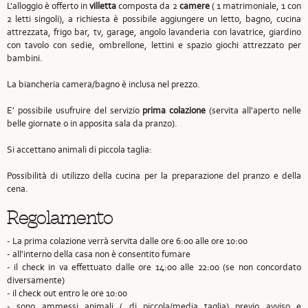
L'alloggio è offerto in
villetta
composta da 2
camere
( 1 matrimoniale, 1 con
2 letti singoli), a richiesta è possibile aggiungere un letto, bagno, cucina
attrezzata, frigo bar, tv, garage, angolo lavanderia con lavatrice, giardino
con tavolo con sedie, ombrellone, lettini e spazio giochi attrezzato per
bambini.
La biancheria camera/bagno è inclusa nel prezzo.
E' possibile usufruire del servizio
prima colazione
(servita all'aperto nelle
belle giornate o in apposita sala da pranzo).
Si accettano animali di piccola taglia:
Possibilità di utilizzo della cucina per la preparazione del pranzo e della
cena.
Regolamento
- La prima colazione verrà servita dalle ore 6:00 alle ore 10:00
- all'interno della casa non è consentito fumare
- il check in va effettuato dalle ore 14:00 alle 22:00 (se non concordato
diversamente)
- il check out entro le ore 10:00
- sono ammessi animali ( di piccola/media taglia) previo avviso e