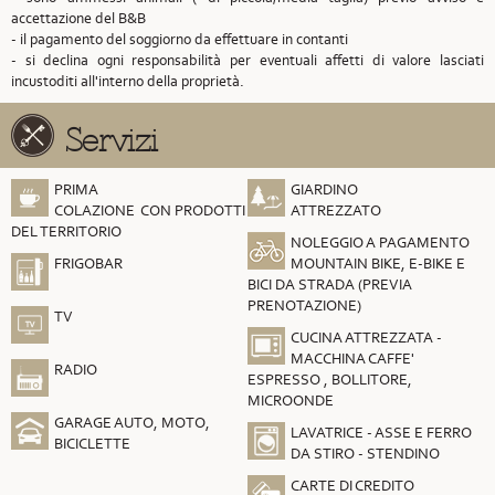
accettazione del B&B
- il pagamento del soggiorno da effettuare in contanti
- si declina ogni responsabilità per eventuali affetti di valore lasciati
incustoditi all'interno della proprietà.
Servizi
PRIMA
GIARDINO
COLAZIONE CON PRODOTTI
ATTREZZATO
DEL TERRITORIO
NOLEGGIO A PAGAMENTO
FRIGOBAR
MOUNTAIN BIKE, E-BIKE E
BICI DA STRADA (PREVIA
PRENOTAZIONE)
TV
CUCINA ATTREZZATA -
MACCHINA CAFFE'
RADIO
ESPRESSO , BOLLITORE,
MICROONDE
GARAGE AUTO, MOTO,
LAVATRICE - ASSE E FERRO
BICICLETTE
DA STIRO - STENDINO
CARTE DI CREDITO