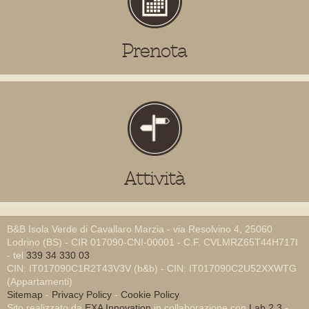
Prenota
Attività
B&B Isola Verde di Cavallaro Marzia - via Resolvino 4, 25060
Lodrino (BS) - CIR 017090-CNI-00001 - C.F. CVLMRZ65T44H717I
- tel
339 34 330 03
CIN: IT017090C1R2T43V3V (b&b) - CIN: IT017090C2U52XXWTG
(Appartamenti)
Sitemap
-
Privacy Policy
-
Cookie Policy
Sito realizzato da
EXA Innovation
in collaborazione con
Lab 2.3
-