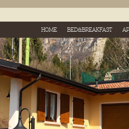
HOME
BED&BREAKFAST
A