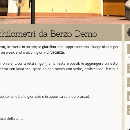
 chilometri da Berzo Demo
mo
)
,
immersi in un ampio
giardino
, che rappresentano il luogo ideale per
, un week end o alcuni giorni di
vacanza
.
P
oniale, 1 con 2 letti singoli), a richiesta è possibile aggiungere un letto,
deria con lavatrice, giardino con tavolo con sedie, ombrellone, lettini e
aperto nelle belle giornate o in apposita sala da pranzo).
zo e della cena.