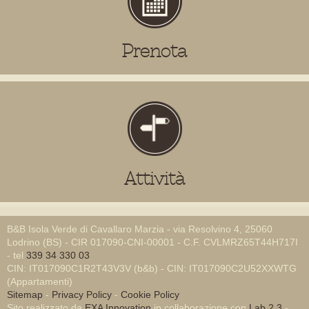
Prenota
Attività
B&B Isola Verde di Cavallaro Marzia - via Resolvino 4, 25060
Lodrino (BS) - CIR 017090-CNI-00001 - C.F. CVLMRZ65T44H717I
- tel
339 34 330 03
CIN: IT017090C1R2T43V3V (b&b) - CIN: IT017090C2U52XXWTG
(Appartamenti)
Sitemap
-
Privacy Policy
-
Cookie Policy
Sito realizzato da
EXA Innovation
in collaborazione con
Lab 2.3
-