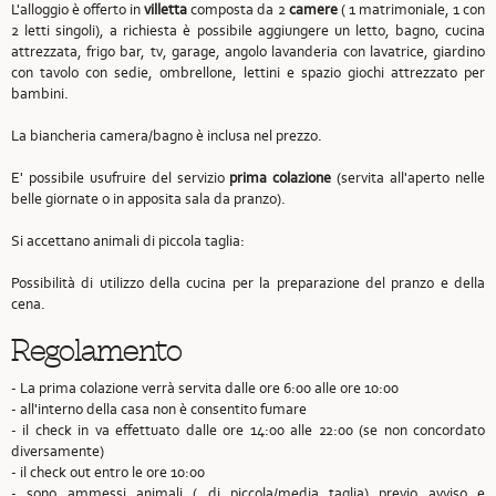
L'alloggio è offerto in
villetta
composta da 2
camere
( 1 matrimoniale, 1 con
2 letti singoli), a richiesta è possibile aggiungere un letto, bagno, cucina
attrezzata, frigo bar, tv, garage, angolo lavanderia con lavatrice, giardino
con tavolo con sedie, ombrellone, lettini e spazio giochi attrezzato per
bambini.
La biancheria camera/bagno è inclusa nel prezzo.
E' possibile usufruire del servizio
prima colazione
(servita all'aperto nelle
belle giornate o in apposita sala da pranzo).
Si accettano animali di piccola taglia:
Possibilità di utilizzo della cucina per la preparazione del pranzo e della
cena.
Regolamento
- La prima colazione verrà servita dalle ore 6:00 alle ore 10:00
- all'interno della casa non è consentito fumare
- il check in va effettuato dalle ore 14:00 alle 22:00 (se non concordato
diversamente)
- il check out entro le ore 10:00
- sono ammessi animali ( di piccola/media taglia) previo avviso e