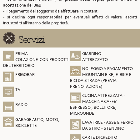
accettazione del B&B
- il pagamento del soggiorno da effettuare in contanti
- si declina ogni responsabilità per eventuali affetti di valore lasciati
incustoditi all'interno della proprietà.
Servizi
PRIMA
GIARDINO
COLAZIONE CON PRODOTTI
ATTREZZATO
DEL TERRITORIO
NOLEGGIO A PAGAMENTO
FRIGOBAR
MOUNTAIN BIKE, E-BIKE E
BICI DA STRADA (PREVIA
PRENOTAZIONE)
TV
CUCINA ATTREZZATA -
MACCHINA CAFFE'
RADIO
ESPRESSO , BOLLITORE,
MICROONDE
GARAGE AUTO, MOTO,
LAVATRICE - ASSE E FERRO
BICICLETTE
DA STIRO - STENDINO
CARTE DI CREDITO