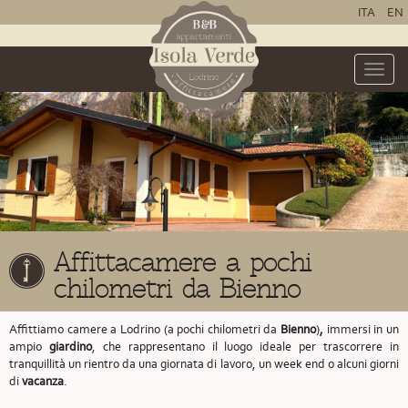
ITA
EN
Toggle
naviga
Affittacamere a pochi
chilometri da Bienno
Affittiamo camere a Lodrino (a pochi chilometri da
Bienno
)
,
immersi in un
ampio
giardino
, che rappresentano il luogo ideale per trascorrere in
tranquillità un rientro da una giornata di lavoro, un week end o alcuni giorni
di
vacanza
.