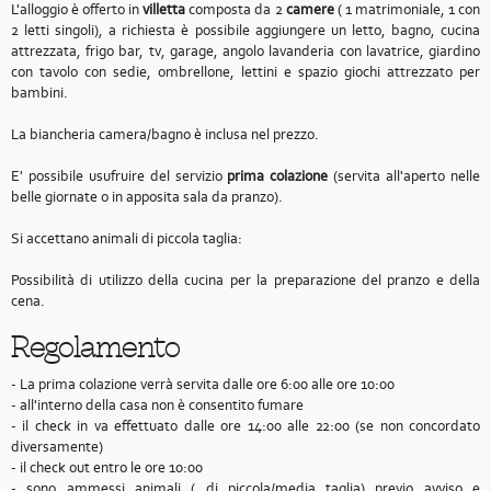
L'alloggio è offerto in
villetta
composta da 2
camere
( 1 matrimoniale, 1 con
2 letti singoli), a richiesta è possibile aggiungere un letto, bagno, cucina
attrezzata, frigo bar, tv, garage, angolo lavanderia con lavatrice, giardino
con tavolo con sedie, ombrellone, lettini e spazio giochi attrezzato per
bambini.
La biancheria camera/bagno è inclusa nel prezzo.
E' possibile usufruire del servizio
prima colazione
(servita all'aperto nelle
belle giornate o in apposita sala da pranzo).
Si accettano animali di piccola taglia:
Possibilità di utilizzo della cucina per la preparazione del pranzo e della
cena.
Regolamento
- La prima colazione verrà servita dalle ore 6:00 alle ore 10:00
- all'interno della casa non è consentito fumare
- il check in va effettuato dalle ore 14:00 alle 22:00 (se non concordato
diversamente)
- il check out entro le ore 10:00
- sono ammessi animali ( di piccola/media taglia) previo avviso e