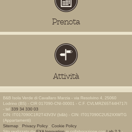
Prenota
Attività
B&B Isola Verde di Cavallaro Marzia - via Resolvino 4, 25060
Lodrino (BS) - CIR 017090-CNI-00001 - C.F. CVLMRZ65T44H717I
- tel
339 34 330 03
CIN: IT017090C1R2T43V3V (b&b) - CIN: IT017090C2U52XXWTG
(Appartamenti)
Sitemap
-
Privacy Policy
-
Cookie Policy
Sito realizzato da
EXA Innovation
in collaborazione con
Lab 2.3
-