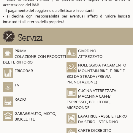
accettazione del B&B
- il pagamento del soggiorno da effettuare in contanti
- si declina ogni responsabilità per eventuali affetti di valore lasciati
incustoditi all'interno della proprietà.
Servizi
PRIMA
GIARDINO
COLAZIONE CON PRODOTTI
ATTREZZATO
DEL TERRITORIO
NOLEGGIO A PAGAMENTO
FRIGOBAR
MOUNTAIN BIKE, E-BIKE E
BICI DA STRADA (PREVIA
PRENOTAZIONE)
TV
CUCINA ATTREZZATA -
MACCHINA CAFFE'
RADIO
ESPRESSO , BOLLITORE,
MICROONDE
GARAGE AUTO, MOTO,
LAVATRICE - ASSE E FERRO
BICICLETTE
DA STIRO - STENDINO
CARTE DI CREDITO