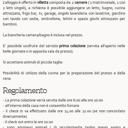
L'alloggio è offerto in
villetta
composta da 2
camere
( 1 matrimoniale, 1 con
2 letti singoli), a richiesta è possibile aggiungere un letto, bagno, cucina
attrezzata, frigo bar, tv, garage, angolo lavanderia con lavatrice, giardino
con tavolo con sedie, ombrellone, lettini e spazio giochi attrezzato per
bambini.
La biancheria camera/bagno è inclusa nel prezzo.
E' possibile usufruire del servizio
prima colazione
(servita all'aperto nelle
belle giornate o in apposita sala da pranzo).
Si accettano animali di piccola taglia:
Possibilità di utilizzo della cucina per la preparazione del pranzo e della
cena.
Regolamento
- La prima colazione verrà servita dalle ore 6:00 alle ore 10:00
- all'interno della casa non è consentito fumare
- il check in va effettuato dalle ore 14:00 alle 22:00 (se non concordato
diversamente)
- il check out entro le ore 10:00
- sono ammessi animali ( di piccola/media taglia) previo avviso e