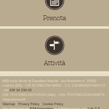
Prenota
Attività
B&B Isola Verde di Cavallaro Marzia - via Resolvino 4, 25060
Lodrino (BS) - CIR 017090-CNI-00001 - C.F. CVLMRZ65T44H717I
- tel
339 34 330 03
CIN: IT017090C1R2T43V3V (b&b) - CIN: IT017090C2U52XXWTG
(Appartamenti)
Sitemap
-
Privacy Policy
-
Cookie Policy
Sito realizzato da
EXA Innovation
in collaborazione con
Lab 2.3
-