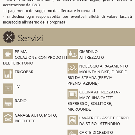
accettazione del B&B
- il pagamento del soggiorno da effettuare in contanti
- si declina ogni responsabilità per eventuali affetti di valore lasciati
incustoditi all'interno della proprietà.
Servizi
PRIMA
GIARDINO
COLAZIONE CON PRODOTTI
ATTREZZATO
DEL TERRITORIO
NOLEGGIO A PAGAMENTO
FRIGOBAR
MOUNTAIN BIKE, E-BIKE E
BICI DA STRADA (PREVIA
PRENOTAZIONE)
TV
CUCINA ATTREZZATA -
MACCHINA CAFFE'
RADIO
ESPRESSO , BOLLITORE,
MICROONDE
GARAGE AUTO, MOTO,
LAVATRICE - ASSE E FERRO
BICICLETTE
DA STIRO - STENDINO
CARTE DI CREDITO