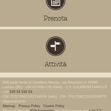
Prenota
Attività
B&B Isola Verde di Cavallaro Marzia - via Resolvino 4, 25060
Lodrino (BS) - CIR 017090-CNI-00001 - C.F. CVLMRZ65T44H717I
- tel
339 34 330 03
CIN: IT017090C1R2T43V3V (b&b) - CIN: IT017090C2U52XXWTG
(Appartamenti)
Sitemap
-
Privacy Policy
-
Cookie Policy
Sito realizzato da
EXA Innovation
in collaborazione con
Lab 2.3
-