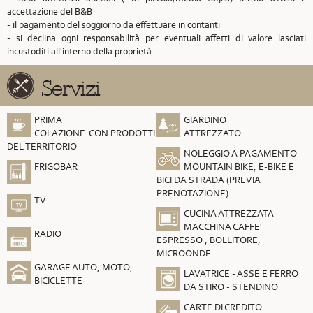
accettazione del B&B
- il pagamento del soggiorno da effettuare in contanti
- si declina ogni responsabilità per eventuali affetti di valore lasciati
incustoditi all'interno della proprietà.
Servizi
PRIMA
GIARDINO
COLAZIONE CON PRODOTTI
ATTREZZATO
DEL TERRITORIO
NOLEGGIO A PAGAMENTO
FRIGOBAR
MOUNTAIN BIKE, E-BIKE E
BICI DA STRADA (PREVIA
PRENOTAZIONE)
TV
CUCINA ATTREZZATA -
MACCHINA CAFFE'
RADIO
ESPRESSO , BOLLITORE,
MICROONDE
GARAGE AUTO, MOTO,
LAVATRICE - ASSE E FERRO
BICICLETTE
DA STIRO - STENDINO
CARTE DI CREDITO