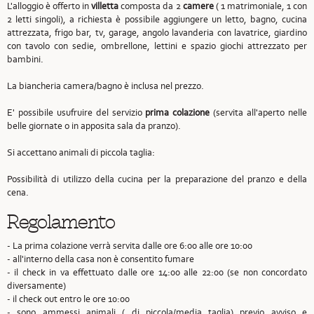
L'alloggio è offerto in
villetta
composta da 2
camere
( 1 matrimoniale, 1 con
2 letti singoli), a richiesta è possibile aggiungere un letto, bagno, cucina
attrezzata, frigo bar, tv, garage, angolo lavanderia con lavatrice, giardino
con tavolo con sedie, ombrellone, lettini e spazio giochi attrezzato per
bambini.
La biancheria camera/bagno è inclusa nel prezzo.
E' possibile usufruire del servizio
prima colazione
(servita all'aperto nelle
belle giornate o in apposita sala da pranzo).
Si accettano animali di piccola taglia:
Possibilità di utilizzo della cucina per la preparazione del pranzo e della
cena.
Regolamento
- La prima colazione verrà servita dalle ore 6:00 alle ore 10:00
- all'interno della casa non è consentito fumare
- il check in va effettuato dalle ore 14:00 alle 22:00 (se non concordato
diversamente)
- il check out entro le ore 10:00
- sono ammessi animali ( di piccola/media taglia) previo avviso e