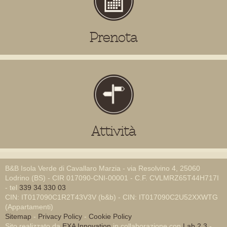
Prenota
Attività
B&B Isola Verde di Cavallaro Marzia - via Resolvino 4, 25060
Lodrino (BS) - CIR 017090-CNI-00001 - C.F. CVLMRZ65T44H717I
- tel
339 34 330 03
CIN: IT017090C1R2T43V3V (b&b) - CIN: IT017090C2U52XXWTG
(Appartamenti)
Sitemap
-
Privacy Policy
-
Cookie Policy
Sito realizzato da
EXA Innovation
in collaborazione con
Lab 2.3
-