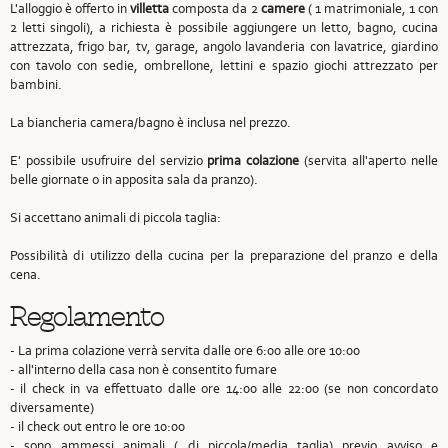
L'alloggio è offerto in
villetta
composta da 2
camere
( 1 matrimoniale, 1 con
2 letti singoli), a richiesta è possibile aggiungere un letto, bagno, cucina
attrezzata, frigo bar, tv, garage, angolo lavanderia con lavatrice, giardino
con tavolo con sedie, ombrellone, lettini e spazio giochi attrezzato per
bambini.
La biancheria camera/bagno è inclusa nel prezzo.
E' possibile usufruire del servizio
prima colazione
(servita all'aperto nelle
belle giornate o in apposita sala da pranzo).
Si accettano animali di piccola taglia:
Possibilità di utilizzo della cucina per la preparazione del pranzo e della
cena.
Regolamento
- La prima colazione verrà servita dalle ore 6:00 alle ore 10:00
- all'interno della casa non è consentito fumare
- il check in va effettuato dalle ore 14:00 alle 22:00 (se non concordato
diversamente)
- il check out entro le ore 10:00
- sono ammessi animali ( di piccola/media taglia) previo avviso e