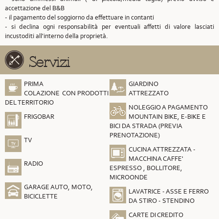
accettazione del B&B
- il pagamento del soggiorno da effettuare in contanti
- si declina ogni responsabilità per eventuali affetti di valore lasciati
incustoditi all'interno della proprietà.
Servizi
PRIMA
GIARDINO
COLAZIONE CON PRODOTTI
ATTREZZATO
DEL TERRITORIO
NOLEGGIO A PAGAMENTO
FRIGOBAR
MOUNTAIN BIKE, E-BIKE E
BICI DA STRADA (PREVIA
PRENOTAZIONE)
TV
CUCINA ATTREZZATA -
MACCHINA CAFFE'
RADIO
ESPRESSO , BOLLITORE,
MICROONDE
GARAGE AUTO, MOTO,
LAVATRICE - ASSE E FERRO
BICICLETTE
DA STIRO - STENDINO
CARTE DI CREDITO