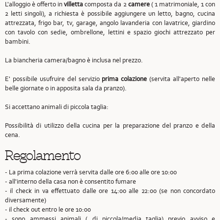
L'alloggio è offerto in
villetta
composta da 2
camere
( 1 matrimoniale, 1 con
2 letti singoli), a richiesta è possibile aggiungere un letto, bagno, cucina
attrezzata, frigo bar, tv, garage, angolo lavanderia con lavatrice, giardino
con tavolo con sedie, ombrellone, lettini e spazio giochi attrezzato per
bambini.
La biancheria camera/bagno è inclusa nel prezzo.
E' possibile usufruire del servizio
prima colazione
(servita all'aperto nelle
belle giornate o in apposita sala da pranzo).
Si accettano animali di piccola taglia:
Possibilità di utilizzo della cucina per la preparazione del pranzo e della
cena.
Regolamento
- La prima colazione verrà servita dalle ore 6:00 alle ore 10:00
- all'interno della casa non è consentito fumare
- il check in va effettuato dalle ore 14:00 alle 22:00 (se non concordato
diversamente)
- il check out entro le ore 10:00
- sono ammessi animali ( di piccola/media taglia) previo avviso e