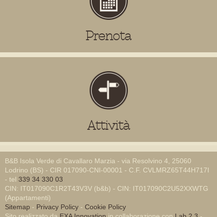
Prenota
Attività
B&B Isola Verde di Cavallaro Marzia - via Resolvino 4, 25060
Lodrino (BS) - CIR 017090-CNI-00001 - C.F. CVLMRZ65T44H717I
- tel
339 34 330 03
CIN: IT017090C1R2T43V3V (b&b) - CIN: IT017090C2U52XXWTG
(Appartamenti)
Sitemap
-
Privacy Policy
-
Cookie Policy
Sito realizzato da
EXA Innovation
in collaborazione con
Lab 2.3
-