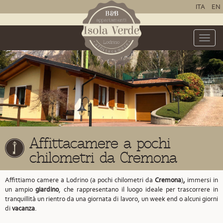
ITA
EN
Toggle
naviga
Affittacamere a pochi
chilometri da Cremona
Affittiamo camere a Lodrino (a pochi chilometri da
Cremona
)
,
immersi in
un ampio
giardino
, che rappresentano il luogo ideale per trascorrere in
tranquillità un rientro da una giornata di lavoro, un week end o alcuni giorni
di
vacanza
.