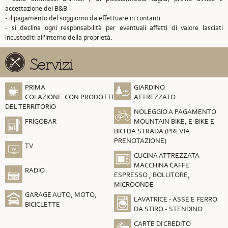
accettazione del B&B
- il pagamento del soggiorno da effettuare in contanti
- si declina ogni responsabilità per eventuali affetti di valore lasciati
incustoditi all'interno della proprietà.
Servizi
PRIMA
GIARDINO
COLAZIONE CON PRODOTTI
ATTREZZATO
DEL TERRITORIO
NOLEGGIO A PAGAMENTO
FRIGOBAR
MOUNTAIN BIKE, E-BIKE E
BICI DA STRADA (PREVIA
PRENOTAZIONE)
TV
CUCINA ATTREZZATA -
MACCHINA CAFFE'
RADIO
ESPRESSO , BOLLITORE,
MICROONDE
GARAGE AUTO, MOTO,
LAVATRICE - ASSE E FERRO
BICICLETTE
DA STIRO - STENDINO
CARTE DI CREDITO