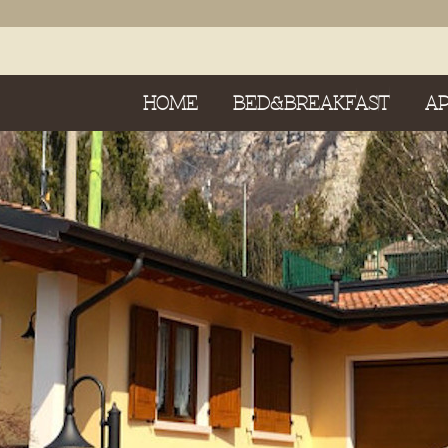
HOME
BED&BREAKFAST
A