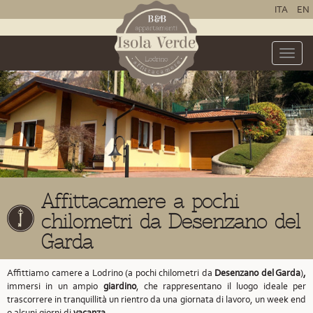
ITA
EN
Toggle
naviga
Affittacamere a pochi
chilometri da Desenzano del
Garda
Affittiamo camere a Lodrino (a pochi chilometri da
Desenzano del Garda
)
,
immersi in un ampio
giardino
, che rappresentano il luogo ideale per
trascorrere in tranquillità un rientro da una giornata di lavoro, un week end
o alcuni giorni di
vacanza
.