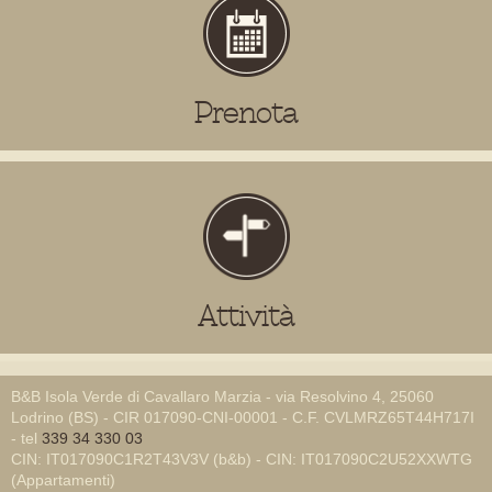
Prenota
Attività
B&B Isola Verde di Cavallaro Marzia - via Resolvino 4, 25060
Lodrino (BS) - CIR 017090-CNI-00001 - C.F. CVLMRZ65T44H717I
- tel
339 34 330 03
CIN: IT017090C1R2T43V3V (b&b) - CIN: IT017090C2U52XXWTG
(Appartamenti)