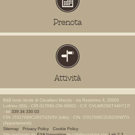
Prenota
Attività
B&B Isola Verde di Cavallaro Marzia - via Resolvino 4, 25060
Lodrino (BS) - CIR 017090-CNI-00001 - C.F. CVLMRZ65T44H717I
- tel
339 34 330 03
CIN: IT017090C1R2T43V3V (b&b) - CIN: IT017090C2U52XXWTG
(Appartamenti)
Sitemap
-
Privacy Policy
-
Cookie Policy
Sito realizzato da
EXA Innovation
in collaborazione con
Lab 2.3
-