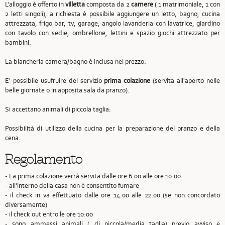
L'alloggio è offerto in
villetta
composta da 2
camere
( 1 matrimoniale, 1 con
2 letti singoli), a richiesta è possibile aggiungere un letto, bagno, cucina
attrezzata, frigo bar, tv, garage, angolo lavanderia con lavatrice, giardino
con tavolo con sedie, ombrellone, lettini e spazio giochi attrezzato per
bambini.
La biancheria camera/bagno è inclusa nel prezzo.
E' possibile usufruire del servizio
prima colazione
(servita all'aperto nelle
belle giornate o in apposita sala da pranzo).
Si accettano animali di piccola taglia:
Possibilità di utilizzo della cucina per la preparazione del pranzo e della
cena.
Regolamento
- La prima colazione verrà servita dalle ore 6:00 alle ore 10:00
- all'interno della casa non è consentito fumare
- il check in va effettuato dalle ore 14:00 alle 22:00 (se non concordato
diversamente)
- il check out entro le ore 10:00
- sono ammessi animali ( di piccola/media taglia) previo avviso e