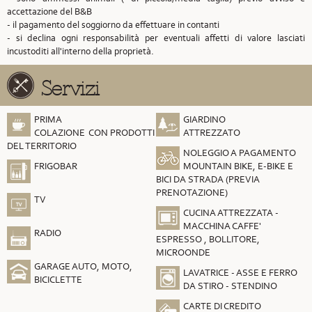
accettazione del B&B
- il pagamento del soggiorno da effettuare in contanti
- si declina ogni responsabilità per eventuali affetti di valore lasciati
incustoditi all'interno della proprietà.
Servizi
PRIMA
GIARDINO
COLAZIONE CON PRODOTTI
ATTREZZATO
DEL TERRITORIO
NOLEGGIO A PAGAMENTO
FRIGOBAR
MOUNTAIN BIKE, E-BIKE E
BICI DA STRADA (PREVIA
PRENOTAZIONE)
TV
CUCINA ATTREZZATA -
MACCHINA CAFFE'
RADIO
ESPRESSO , BOLLITORE,
MICROONDE
GARAGE AUTO, MOTO,
LAVATRICE - ASSE E FERRO
BICICLETTE
DA STIRO - STENDINO
CARTE DI CREDITO