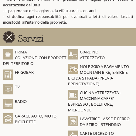
accettazione del B&B
- il pagamento del soggiorno da effettuare in contanti
- si declina ogni responsabilità per eventuali affetti di valore lasciati
incustoditi all'interno della proprietà.
Servizi
PRIMA
GIARDINO
COLAZIONE CON PRODOTTI
ATTREZZATO
DEL TERRITORIO
NOLEGGIO A PAGAMENTO
FRIGOBAR
MOUNTAIN BIKE, E-BIKE E
BICI DA STRADA (PREVIA
PRENOTAZIONE)
TV
CUCINA ATTREZZATA -
MACCHINA CAFFE'
RADIO
ESPRESSO , BOLLITORE,
MICROONDE
GARAGE AUTO, MOTO,
LAVATRICE - ASSE E FERRO
BICICLETTE
DA STIRO - STENDINO
CARTE DI CREDITO