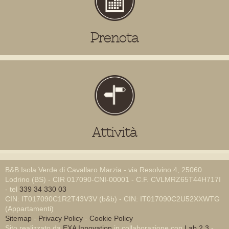
Prenota
Attività
B&B Isola Verde di Cavallaro Marzia - via Resolvino 4, 25060
Lodrino (BS) - CIR 017090-CNI-00001 - C.F. CVLMRZ65T44H717I
- tel
339 34 330 03
CIN: IT017090C1R2T43V3V (b&b) - CIN: IT017090C2U52XXWTG
(Appartamenti)
Sitemap
-
Privacy Policy
-
Cookie Policy
Sito realizzato da
EXA Innovation
in collaborazione con
Lab 2.3
-