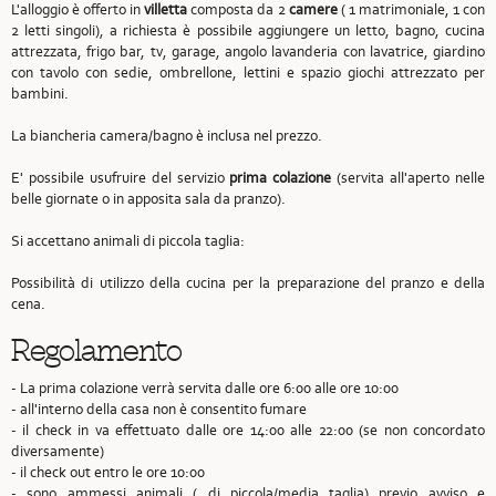
L'alloggio è offerto in
villetta
composta da 2
camere
( 1 matrimoniale, 1 con
2 letti singoli), a richiesta è possibile aggiungere un letto, bagno, cucina
attrezzata, frigo bar, tv, garage, angolo lavanderia con lavatrice, giardino
con tavolo con sedie, ombrellone, lettini e spazio giochi attrezzato per
bambini.
La biancheria camera/bagno è inclusa nel prezzo.
E' possibile usufruire del servizio
prima colazione
(servita all'aperto nelle
belle giornate o in apposita sala da pranzo).
Si accettano animali di piccola taglia:
Possibilità di utilizzo della cucina per la preparazione del pranzo e della
cena.
Regolamento
- La prima colazione verrà servita dalle ore 6:00 alle ore 10:00
- all'interno della casa non è consentito fumare
- il check in va effettuato dalle ore 14:00 alle 22:00 (se non concordato
diversamente)
- il check out entro le ore 10:00
- sono ammessi animali ( di piccola/media taglia) previo avviso e