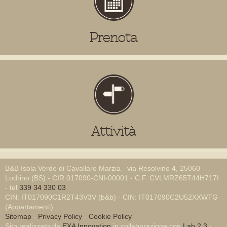
Prenota
Attività
B&B Isola Verde di Cavallaro Marzia - via Resolvino 4, 25060
Lodrino (BS) - CIR 017090-CNI-00001 - C.F. CVLMRZ65T44H717I
- tel
339 34 330 03
CIN: IT017090C1R2T43V3V (b&b) - CIN: IT017090C2U52XXWTG
(Appartamenti)
Sitemap
-
Privacy Policy
-
Cookie Policy
Sito realizzato da
EXA Innovation
in collaborazione con
Lab 2.3
-