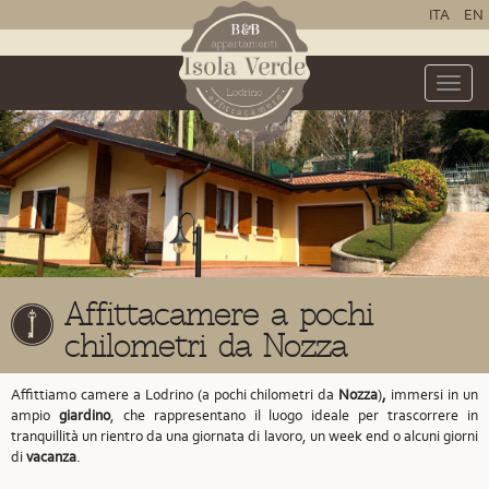
ITA
EN
Toggle
naviga
Affittacamere a pochi
chilometri da Nozza
Affittiamo camere a Lodrino (a pochi chilometri da
Nozza
)
,
immersi in un
ampio
giardino
, che rappresentano il luogo ideale per trascorrere in
tranquillità un rientro da una giornata di lavoro, un week end o alcuni giorni
di
vacanza
.