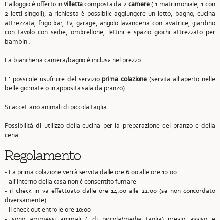
L'alloggio è offerto in
villetta
composta da 2
camere
( 1 matrimoniale, 1 con
2 letti singoli), a richiesta è possibile aggiungere un letto, bagno, cucina
attrezzata, frigo bar, tv, garage, angolo lavanderia con lavatrice, giardino
con tavolo con sedie, ombrellone, lettini e spazio giochi attrezzato per
bambini.
La biancheria camera/bagno è inclusa nel prezzo.
E' possibile usufruire del servizio
prima colazione
(servita all'aperto nelle
belle giornate o in apposita sala da pranzo).
Si accettano animali di piccola taglia:
Possibilità di utilizzo della cucina per la preparazione del pranzo e della
cena.
Regolamento
- La prima colazione verrà servita dalle ore 6:00 alle ore 10:00
- all'interno della casa non è consentito fumare
- il check in va effettuato dalle ore 14:00 alle 22:00 (se non concordato
diversamente)
- il check out entro le ore 10:00
- sono ammessi animali ( di piccola/media taglia) previo avviso e