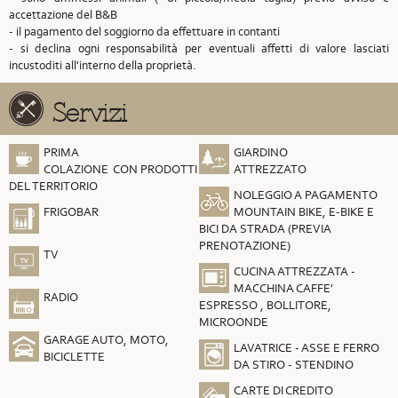
accettazione del B&B
- il pagamento del soggiorno da effettuare in contanti
- si declina ogni responsabilità per eventuali affetti di valore lasciati
incustoditi all'interno della proprietà.
Servizi
PRIMA
GIARDINO
COLAZIONE CON PRODOTTI
ATTREZZATO
DEL TERRITORIO
NOLEGGIO A PAGAMENTO
FRIGOBAR
MOUNTAIN BIKE, E-BIKE E
BICI DA STRADA (PREVIA
PRENOTAZIONE)
TV
CUCINA ATTREZZATA -
MACCHINA CAFFE'
RADIO
ESPRESSO , BOLLITORE,
MICROONDE
GARAGE AUTO, MOTO,
LAVATRICE - ASSE E FERRO
BICICLETTE
DA STIRO - STENDINO
CARTE DI CREDITO