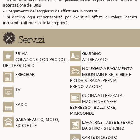
accettazione del B&B
- il pagamento del soggiorno da effettuare in contanti
- si declina ogni responsabilità per eventuali affetti di valore lasciati
incustoditi all'interno della proprietà.
Servizi
PRIMA
GIARDINO
COLAZIONE CON PRODOTTI
ATTREZZATO
DEL TERRITORIO
NOLEGGIO A PAGAMENTO
FRIGOBAR
MOUNTAIN BIKE, E-BIKE E
BICI DA STRADA (PREVIA
PRENOTAZIONE)
TV
CUCINA ATTREZZATA -
MACCHINA CAFFE'
RADIO
ESPRESSO , BOLLITORE,
MICROONDE
GARAGE AUTO, MOTO,
LAVATRICE - ASSE E FERRO
BICICLETTE
DA STIRO - STENDINO
CARTE DI CREDITO