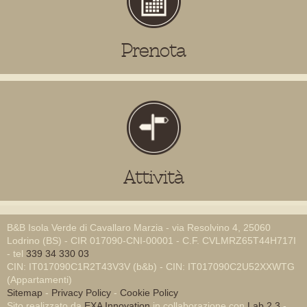
Prenota
Attività
B&B Isola Verde di Cavallaro Marzia - via Resolvino 4, 25060
Lodrino (BS) - CIR 017090-CNI-00001 - C.F. CVLMRZ65T44H717I
- tel
339 34 330 03
CIN: IT017090C1R2T43V3V (b&b) - CIN: IT017090C2U52XXWTG
(Appartamenti)
Sitemap
-
Privacy Policy
-
Cookie Policy
Sito realizzato da
EXA Innovation
in collaborazione con
Lab 2.3
-