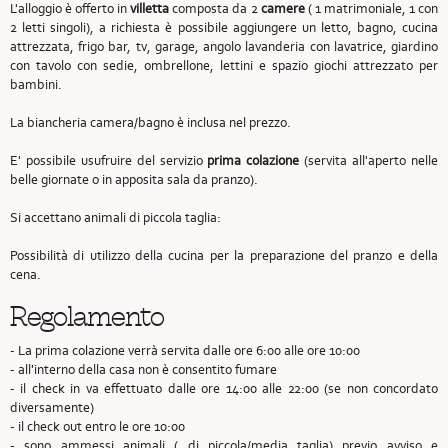
L'alloggio è offerto in
villetta
composta da 2
camere
( 1 matrimoniale, 1 con
2 letti singoli), a richiesta è possibile aggiungere un letto, bagno, cucina
attrezzata, frigo bar, tv, garage, angolo lavanderia con lavatrice, giardino
con tavolo con sedie, ombrellone, lettini e spazio giochi attrezzato per
bambini.
La biancheria camera/bagno è inclusa nel prezzo.
E' possibile usufruire del servizio
prima colazione
(servita all'aperto nelle
belle giornate o in apposita sala da pranzo).
Si accettano animali di piccola taglia:
Possibilità di utilizzo della cucina per la preparazione del pranzo e della
cena.
Regolamento
- La prima colazione verrà servita dalle ore 6:00 alle ore 10:00
- all'interno della casa non è consentito fumare
- il check in va effettuato dalle ore 14:00 alle 22:00 (se non concordato
diversamente)
- il check out entro le ore 10:00
- sono ammessi animali ( di piccola/media taglia) previo avviso e