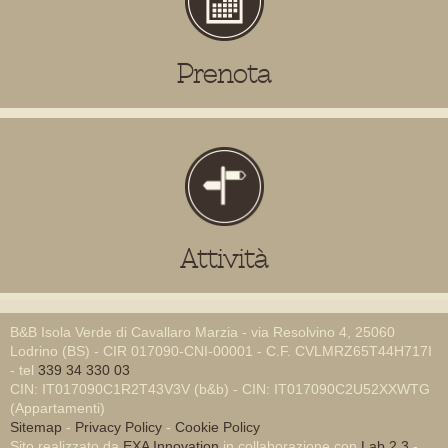
Prenota
Attività
B&B Isola Verde di Cavallaro Marzia - via Resolvino 4, 25060
Lodrino (BS) - CIR 017090-CNI-00001 - C.F. CVLMRZ65T44H717I
- tel
339 34 330 03
CIN: IT017090C1R2T43V3V (b&b) - CIN: IT017090C2U52XXWTG
(Appartamenti)
Sitemap
-
Privacy Policy
-
Cookie Policy
Sito realizzato da
EXA Innovation
in collaborazione con
Lab 2.3
-