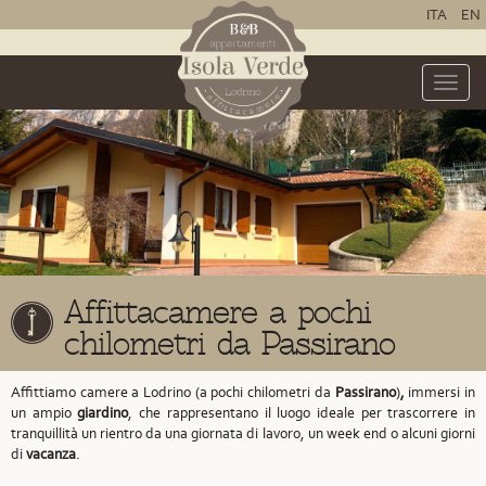
ITA
EN
Toggle
naviga
Affittacamere a pochi
chilometri da Passirano
Affittiamo camere a Lodrino (a pochi chilometri da
Passirano
)
,
immersi in
un ampio
giardino
, che rappresentano il luogo ideale per trascorrere in
tranquillità un rientro da una giornata di lavoro, un week end o alcuni giorni
di
vacanza
.