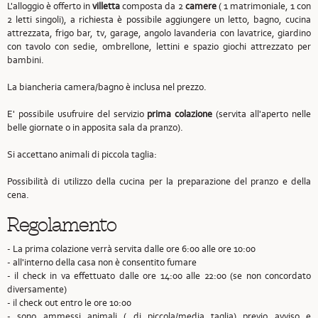
L'alloggio è offerto in
villetta
composta da 2
camere
( 1 matrimoniale, 1 con
2 letti singoli), a richiesta è possibile aggiungere un letto, bagno, cucina
attrezzata, frigo bar, tv, garage, angolo lavanderia con lavatrice, giardino
con tavolo con sedie, ombrellone, lettini e spazio giochi attrezzato per
bambini.
La biancheria camera/bagno è inclusa nel prezzo.
E' possibile usufruire del servizio
prima colazione
(servita all'aperto nelle
belle giornate o in apposita sala da pranzo).
Si accettano animali di piccola taglia:
Possibilità di utilizzo della cucina per la preparazione del pranzo e della
cena.
Regolamento
- La prima colazione verrà servita dalle ore 6:00 alle ore 10:00
- all'interno della casa non è consentito fumare
- il check in va effettuato dalle ore 14:00 alle 22:00 (se non concordato
diversamente)
- il check out entro le ore 10:00
- sono ammessi animali ( di piccola/media taglia) previo avviso e