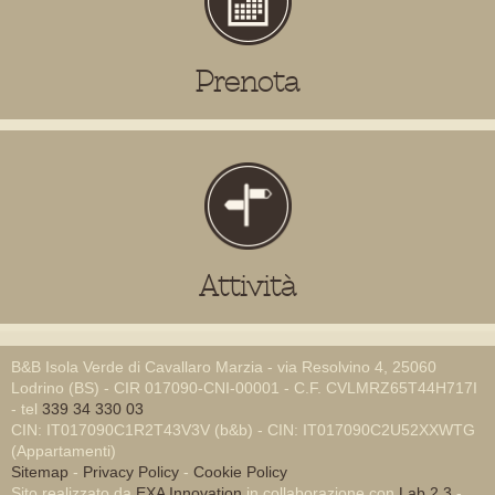
Prenota
Attività
B&B Isola Verde di Cavallaro Marzia - via Resolvino 4, 25060
Lodrino (BS) - CIR 017090-CNI-00001 - C.F. CVLMRZ65T44H717I
- tel
339 34 330 03
CIN: IT017090C1R2T43V3V (b&b) - CIN: IT017090C2U52XXWTG
(Appartamenti)
Sitemap
-
Privacy Policy
-
Cookie Policy
Sito realizzato da
EXA Innovation
in collaborazione con
Lab 2.3
-