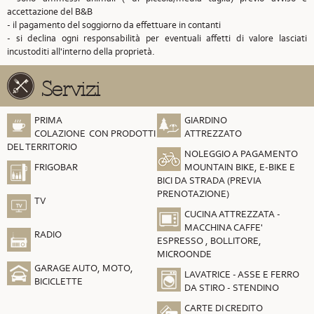
accettazione del B&B
- il pagamento del soggiorno da effettuare in contanti
- si declina ogni responsabilità per eventuali affetti di valore lasciati
incustoditi all'interno della proprietà.
Servizi
PRIMA
GIARDINO
COLAZIONE CON PRODOTTI
ATTREZZATO
DEL TERRITORIO
NOLEGGIO A PAGAMENTO
FRIGOBAR
MOUNTAIN BIKE, E-BIKE E
BICI DA STRADA (PREVIA
PRENOTAZIONE)
TV
CUCINA ATTREZZATA -
MACCHINA CAFFE'
RADIO
ESPRESSO , BOLLITORE,
MICROONDE
GARAGE AUTO, MOTO,
LAVATRICE - ASSE E FERRO
BICICLETTE
DA STIRO - STENDINO
CARTE DI CREDITO