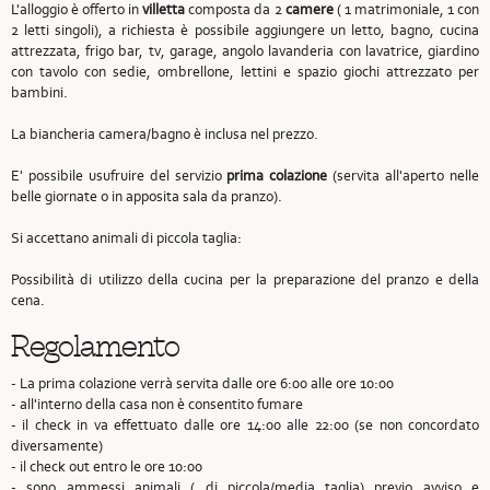
L'alloggio è offerto in
villetta
composta da 2
camere
( 1 matrimoniale, 1 con
2 letti singoli), a richiesta è possibile aggiungere un letto, bagno, cucina
attrezzata, frigo bar, tv, garage, angolo lavanderia con lavatrice, giardino
con tavolo con sedie, ombrellone, lettini e spazio giochi attrezzato per
bambini.
La biancheria camera/bagno è inclusa nel prezzo.
E' possibile usufruire del servizio
prima colazione
(servita all'aperto nelle
belle giornate o in apposita sala da pranzo).
Si accettano animali di piccola taglia:
Possibilità di utilizzo della cucina per la preparazione del pranzo e della
cena.
Regolamento
- La prima colazione verrà servita dalle ore 6:00 alle ore 10:00
- all'interno della casa non è consentito fumare
- il check in va effettuato dalle ore 14:00 alle 22:00 (se non concordato
diversamente)
- il check out entro le ore 10:00
- sono ammessi animali ( di piccola/media taglia) previo avviso e