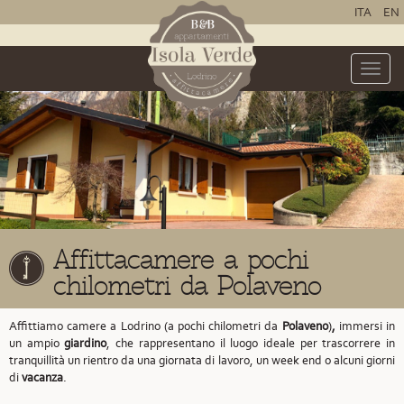
ITA
EN
Toggle
naviga
Affittacamere a pochi
chilometri da Polaveno
Affittiamo camere a Lodrino (a pochi chilometri da
Polaveno
)
,
immersi in
un ampio
giardino
, che rappresentano il luogo ideale per trascorrere in
tranquillità un rientro da una giornata di lavoro, un week end o alcuni giorni
di
vacanza
.