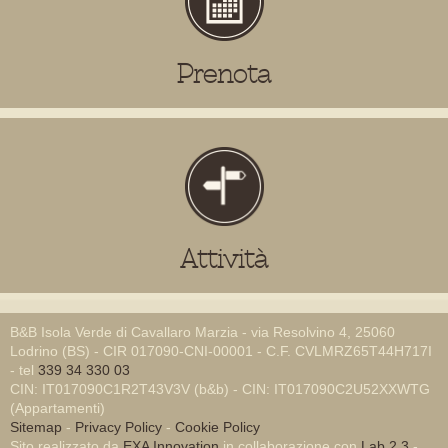
Prenota
Attività
B&B Isola Verde di Cavallaro Marzia - via Resolvino 4, 25060
Lodrino (BS) - CIR 017090-CNI-00001 - C.F. CVLMRZ65T44H717I
- tel
339 34 330 03
CIN: IT017090C1R2T43V3V (b&b) - CIN: IT017090C2U52XXWTG
(Appartamenti)
Sitemap
-
Privacy Policy
-
Cookie Policy
Sito realizzato da
EXA Innovation
in collaborazione con
Lab 2.3
-