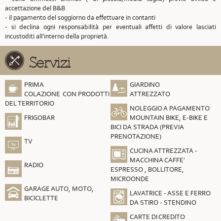
accettazione del B&B
- il pagamento del soggiorno da effettuare in contanti
- si declina ogni responsabilità per eventuali affetti di valore lasciati
incustoditi all'interno della proprietà.
Servizi
PRIMA
GIARDINO
COLAZIONE CON PRODOTTI
ATTREZZATO
DEL TERRITORIO
NOLEGGIO A PAGAMENTO
FRIGOBAR
MOUNTAIN BIKE, E-BIKE E
BICI DA STRADA (PREVIA
PRENOTAZIONE)
TV
CUCINA ATTREZZATA -
MACCHINA CAFFE'
RADIO
ESPRESSO , BOLLITORE,
MICROONDE
GARAGE AUTO, MOTO,
LAVATRICE - ASSE E FERRO
BICICLETTE
DA STIRO - STENDINO
CARTE DI CREDITO