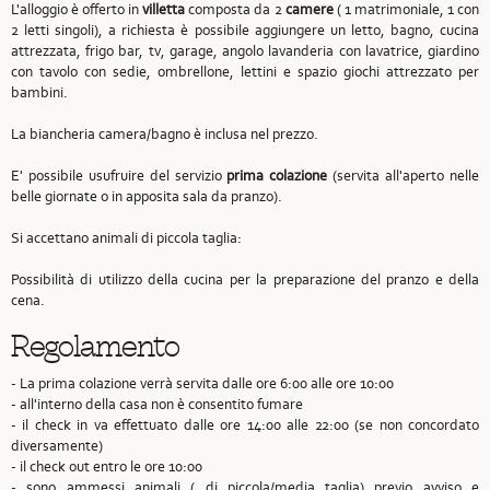
L'alloggio è offerto in
villetta
composta da 2
camere
( 1 matrimoniale, 1 con
2 letti singoli), a richiesta è possibile aggiungere un letto, bagno, cucina
attrezzata, frigo bar, tv, garage, angolo lavanderia con lavatrice, giardino
con tavolo con sedie, ombrellone, lettini e spazio giochi attrezzato per
bambini.
La biancheria camera/bagno è inclusa nel prezzo.
E' possibile usufruire del servizio
prima colazione
(servita all'aperto nelle
belle giornate o in apposita sala da pranzo).
Si accettano animali di piccola taglia:
Possibilità di utilizzo della cucina per la preparazione del pranzo e della
cena.
Regolamento
- La prima colazione verrà servita dalle ore 6:00 alle ore 10:00
- all'interno della casa non è consentito fumare
- il check in va effettuato dalle ore 14:00 alle 22:00 (se non concordato
diversamente)
- il check out entro le ore 10:00
- sono ammessi animali ( di piccola/media taglia) previo avviso e