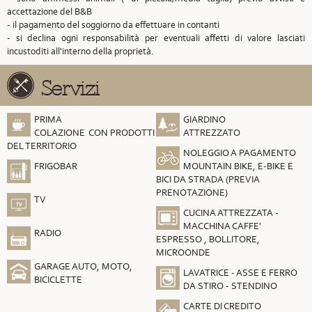
accettazione del B&B
- il pagamento del soggiorno da effettuare in contanti
- si declina ogni responsabilità per eventuali affetti di valore lasciati
incustoditi all'interno della proprietà.
Servizi
PRIMA
GIARDINO
COLAZIONE CON PRODOTTI
ATTREZZATO
DEL TERRITORIO
NOLEGGIO A PAGAMENTO
FRIGOBAR
MOUNTAIN BIKE, E-BIKE E
BICI DA STRADA (PREVIA
PRENOTAZIONE)
TV
CUCINA ATTREZZATA -
MACCHINA CAFFE'
RADIO
ESPRESSO , BOLLITORE,
MICROONDE
GARAGE AUTO, MOTO,
LAVATRICE - ASSE E FERRO
BICICLETTE
DA STIRO - STENDINO
CARTE DI CREDITO