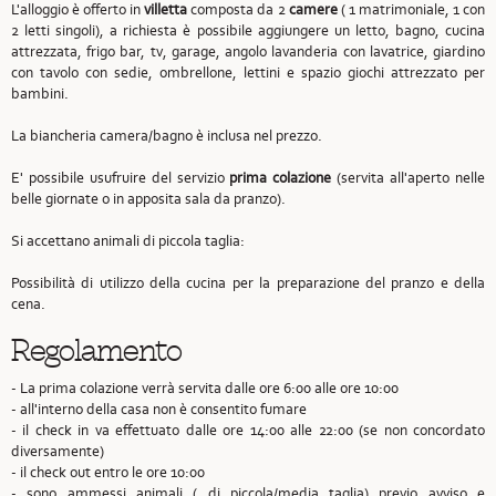
L'alloggio è offerto in
villetta
composta da 2
camere
( 1 matrimoniale, 1 con
2 letti singoli), a richiesta è possibile aggiungere un letto, bagno, cucina
attrezzata, frigo bar, tv, garage, angolo lavanderia con lavatrice, giardino
con tavolo con sedie, ombrellone, lettini e spazio giochi attrezzato per
bambini.
La biancheria camera/bagno è inclusa nel prezzo.
E' possibile usufruire del servizio
prima colazione
(servita all'aperto nelle
belle giornate o in apposita sala da pranzo).
Si accettano animali di piccola taglia:
Possibilità di utilizzo della cucina per la preparazione del pranzo e della
cena.
Regolamento
- La prima colazione verrà servita dalle ore 6:00 alle ore 10:00
- all'interno della casa non è consentito fumare
- il check in va effettuato dalle ore 14:00 alle 22:00 (se non concordato
diversamente)
- il check out entro le ore 10:00
- sono ammessi animali ( di piccola/media taglia) previo avviso e