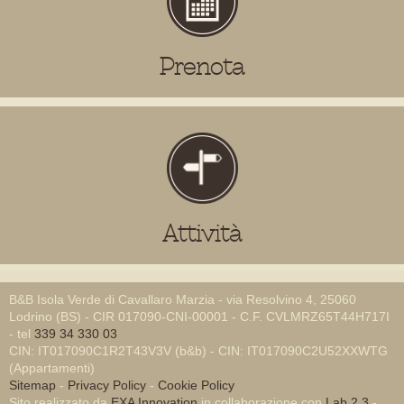
Prenota
Attività
B&B Isola Verde di Cavallaro Marzia - via Resolvino 4, 25060
Lodrino (BS) - CIR 017090-CNI-00001 - C.F. CVLMRZ65T44H717I
- tel
339 34 330 03
CIN: IT017090C1R2T43V3V (b&b) - CIN: IT017090C2U52XXWTG
(Appartamenti)
Sitemap
-
Privacy Policy
-
Cookie Policy
Sito realizzato da
EXA Innovation
in collaborazione con
Lab 2.3
-