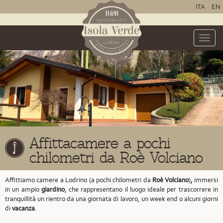
ITA
EN
Toggle
naviga
Affittacamere a pochi
chilometri da Roè Volciano
Affittiamo camere a Lodrino (a pochi chilometri da
Roè Volciano
)
,
immersi
in un ampio
giardino
, che rappresentano il luogo ideale per trascorrere in
tranquillità un rientro da una giornata di lavoro, un week end o alcuni giorni
di
vacanza
.