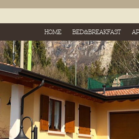
HOME
BED&BREAKFAST
A