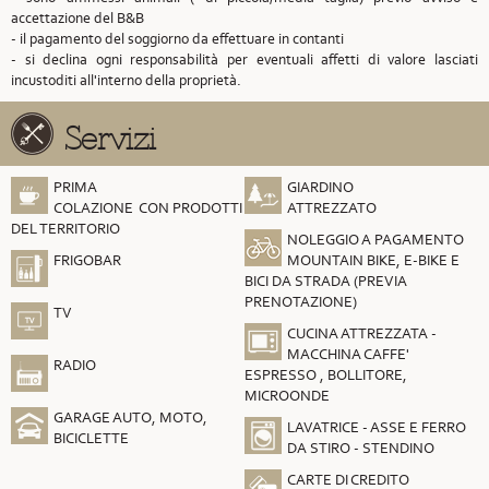
accettazione del B&B
- il pagamento del soggiorno da effettuare in contanti
- si declina ogni responsabilità per eventuali affetti di valore lasciati
incustoditi all'interno della proprietà.
Servizi
PRIMA
GIARDINO
COLAZIONE CON PRODOTTI
ATTREZZATO
DEL TERRITORIO
NOLEGGIO A PAGAMENTO
FRIGOBAR
MOUNTAIN BIKE, E-BIKE E
BICI DA STRADA (PREVIA
PRENOTAZIONE)
TV
CUCINA ATTREZZATA -
MACCHINA CAFFE'
RADIO
ESPRESSO , BOLLITORE,
MICROONDE
GARAGE AUTO, MOTO,
LAVATRICE - ASSE E FERRO
BICICLETTE
DA STIRO - STENDINO
CARTE DI CREDITO