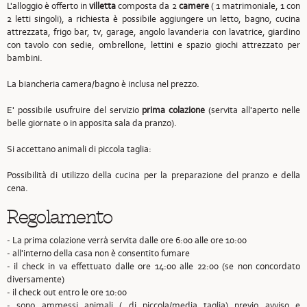
L'alloggio è offerto in
villetta
composta da 2
camere
( 1 matrimoniale, 1 con
2 letti singoli), a richiesta è possibile aggiungere un letto, bagno, cucina
attrezzata, frigo bar, tv, garage, angolo lavanderia con lavatrice, giardino
con tavolo con sedie, ombrellone, lettini e spazio giochi attrezzato per
bambini.
La biancheria camera/bagno è inclusa nel prezzo.
E' possibile usufruire del servizio
prima colazione
(servita all'aperto nelle
belle giornate o in apposita sala da pranzo).
Si accettano animali di piccola taglia:
Possibilità di utilizzo della cucina per la preparazione del pranzo e della
cena.
Regolamento
- La prima colazione verrà servita dalle ore 6:00 alle ore 10:00
- all'interno della casa non è consentito fumare
- il check in va effettuato dalle ore 14:00 alle 22:00 (se non concordato
diversamente)
- il check out entro le ore 10:00
- sono ammessi animali ( di piccola/media taglia) previo avviso e