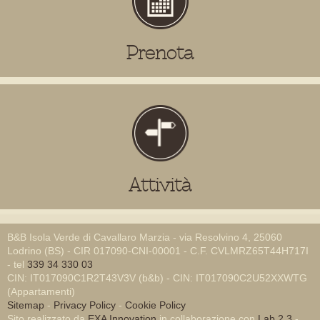
Prenota
Attività
B&B Isola Verde di Cavallaro Marzia - via Resolvino 4, 25060
Lodrino (BS) - CIR 017090-CNI-00001 - C.F. CVLMRZ65T44H717I
- tel
339 34 330 03
CIN: IT017090C1R2T43V3V (b&b) - CIN: IT017090C2U52XXWTG
(Appartamenti)
Sitemap
-
Privacy Policy
-
Cookie Policy
Sito realizzato da
EXA Innovation
in collaborazione con
Lab 2.3
-