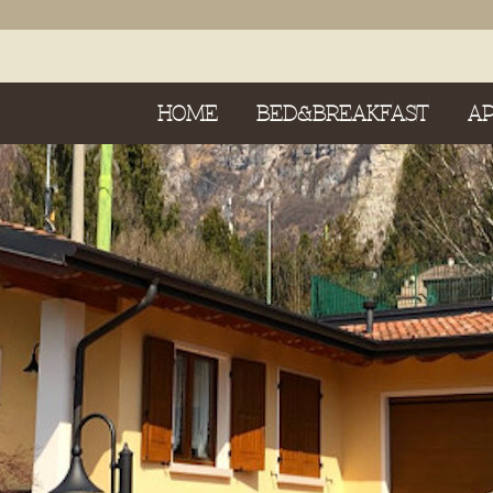
HOME
BED&BREAKFAST
A