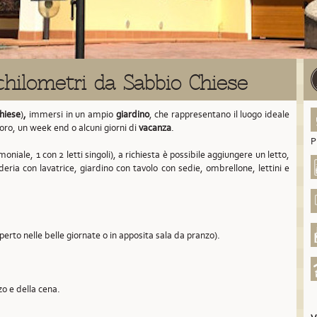
chilometri da Sabbio Chiese
hiese
)
,
immersi in un ampio
giardino
, che rappresentano il luogo ideale
voro, un week end o alcuni giorni di
vacanza
.
P
oniale, 1 con 2 letti singoli), a richiesta è possibile aggiungere un letto,
deria con lavatrice, giardino con tavolo con sedie, ombrellone, lettini e
aperto nelle belle giornate o in apposita sala da pranzo).
zo e della cena.