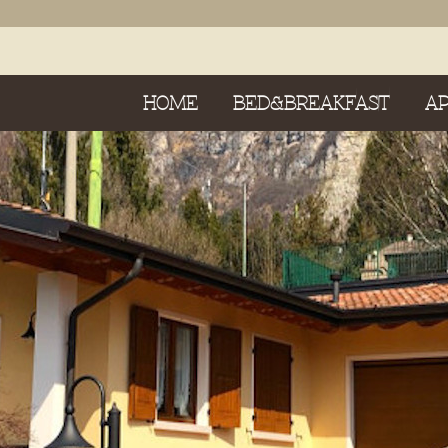
HOME
BED&BREAKFAST
A