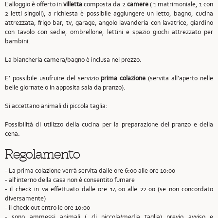
L'alloggio è offerto in
villetta
composta da 2
camere
( 1 matrimoniale, 1 con
2 letti singoli), a richiesta è possibile aggiungere un letto, bagno, cucina
attrezzata, frigo bar, tv, garage, angolo lavanderia con lavatrice, giardino
con tavolo con sedie, ombrellone, lettini e spazio giochi attrezzato per
bambini.
La biancheria camera/bagno è inclusa nel prezzo.
E' possibile usufruire del servizio
prima colazione
(servita all'aperto nelle
belle giornate o in apposita sala da pranzo).
Si accettano animali di piccola taglia:
Possibilità di utilizzo della cucina per la preparazione del pranzo e della
cena.
Regolamento
- La prima colazione verrà servita dalle ore 6:00 alle ore 10:00
- all'interno della casa non è consentito fumare
- il check in va effettuato dalle ore 14:00 alle 22:00 (se non concordato
diversamente)
- il check out entro le ore 10:00
- sono ammessi animali ( di piccola/media taglia) previo avviso e