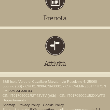
Prenota
Attività
B&B Isola Verde di Cavallaro Marzia - via Resolvino 4, 25060
Lodrino (BS) - CIR 017090-CNI-00001 - C.F. CVLMRZ65T44H717I
- tel
339 34 330 03
CIN: IT017090C1R2T43V3V (b&b) - CIN: IT017090C2U52XXWTG
(Appartamenti)
Sitemap
-
Privacy Policy
-
Cookie Policy
Sito realizzato da
EXA Innovation
in collaborazione con
Lab 2.3
-