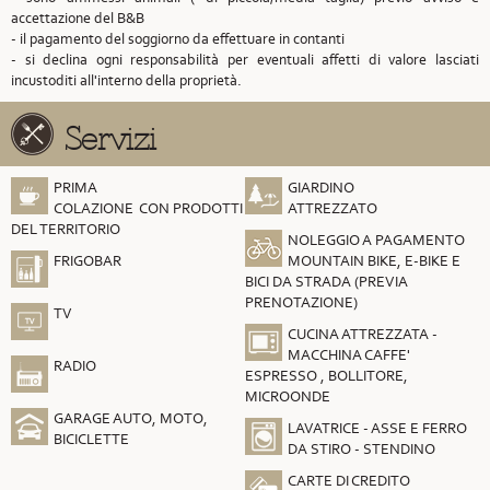
accettazione del B&B
- il pagamento del soggiorno da effettuare in contanti
- si declina ogni responsabilità per eventuali affetti di valore lasciati
incustoditi all'interno della proprietà.
Servizi
PRIMA
GIARDINO
COLAZIONE CON PRODOTTI
ATTREZZATO
DEL TERRITORIO
NOLEGGIO A PAGAMENTO
FRIGOBAR
MOUNTAIN BIKE, E-BIKE E
BICI DA STRADA (PREVIA
PRENOTAZIONE)
TV
CUCINA ATTREZZATA -
MACCHINA CAFFE'
RADIO
ESPRESSO , BOLLITORE,
MICROONDE
GARAGE AUTO, MOTO,
LAVATRICE - ASSE E FERRO
BICICLETTE
DA STIRO - STENDINO
CARTE DI CREDITO