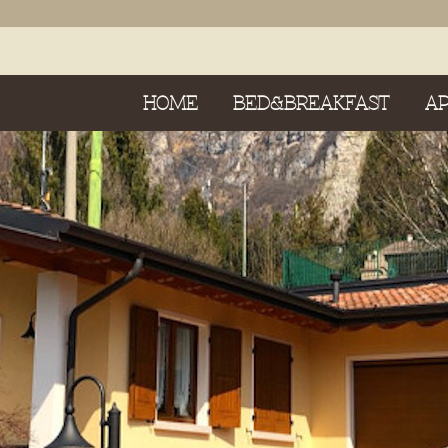
HOME
BED&BREAKFAST
A