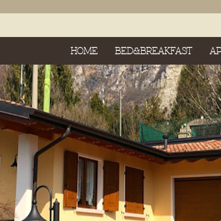
HOME
BED&BREAKFAST
A